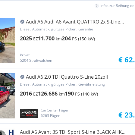
Infos zur Reihung d
Audi A6 Audi A6 Avant QUATTRO 2x S-Line
STHZG Matrix
Diesel, Automatik, gültiges Pickerl, Garantie
2025
11.700
204
EZ
km
PS (150 kW)
Privat
€ 62
5204 Straßwalchen
Audi A6 2,0 TDI Quattro S-Line 20zoll
Diesel, Automatik, gültiges Pickerl, Gewährleistung
2016
126.686
190
EZ
km
PS (140 kW)
CarCenter Fügen
€ 23
6263 Fügen
Audi A6 Avant 35 TDI Sport S-Line BLACK AHK