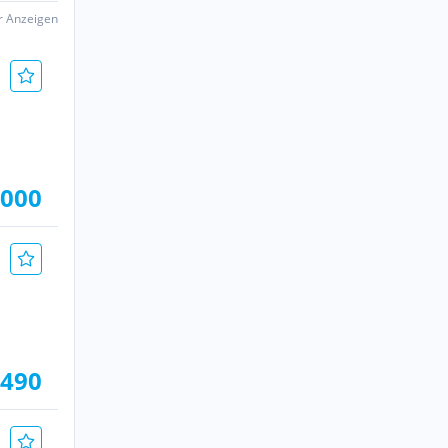
er Anzeigen
.000
.490