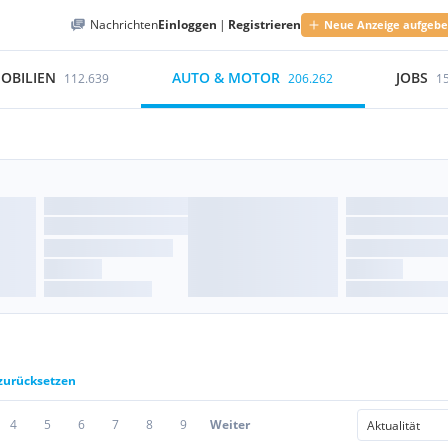
Nachrichten
Einloggen
|
Registrieren
Neue Anzeige aufgeb
OBILIEN
AUTO & MOTOR
JOBS
112.639
206.262
1
 zurücksetzen
4
5
6
7
8
9
Weiter