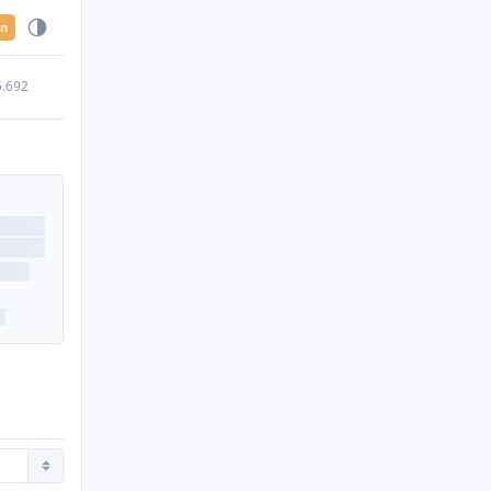
en
5.692