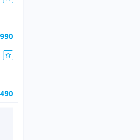
.990
.490