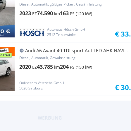
TOUR 20 ...
Diesel, Automatik, gültiges Pickerl, Gewährleistung
2023
74.590
163
EZ
km
PS (120 kW)
Autohaus Hösch GmbH
€ 33
2512 Tribuswinkel
Audi A6 Avant 40 TDI sport Aut LED AHK NAVI
ASSIST PD
Diesel, Automatik, Gewährleistung
2020
43.785
204
EZ
km
PS (150 kW)
Onlinecars Vertriebs GmbH
€ 30
5020 Salzburg