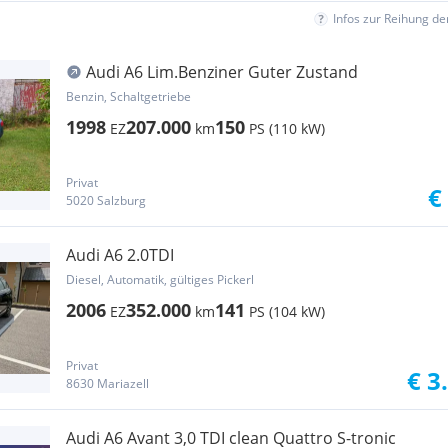
Infos zur Reihung d
Audi A6 Lim.Benziner Guter Zustand
Benzin, Schaltgetriebe
1998
207.000
150
EZ
km
PS (110 kW)
Privat
€
5020 Salzburg
Audi A6 2.0TDI
Diesel, Automatik, gültiges Pickerl
2006
352.000
141
EZ
km
PS (104 kW)
Privat
€ 3
8630 Mariazell
Audi A6 Avant 3,0 TDI clean Quattro S-tronic