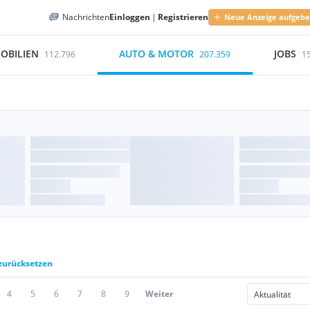
Nachrichten
Einloggen
|
Registrieren
Neue Anzeige aufgeb
OBILIEN
AUTO & MOTOR
JOBS
112.796
207.359
1
 zurücksetzen
4
5
6
7
8
9
Weiter