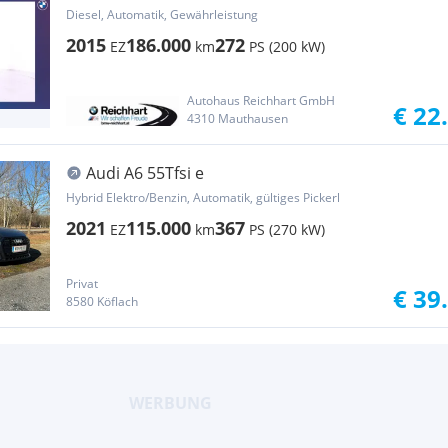
Diesel, Automatik, Gewährleistung
2015
186.000
272
EZ
km
PS (200 kW)
Autohaus Reichhart GmbH
€ 22
4310 Mauthausen
Audi A6 55Tfsi e
Hybrid Elektro/Benzin, Automatik, gültiges Pickerl
2021
115.000
367
EZ
km
PS (270 kW)
Privat
€ 39
8580 Köflach