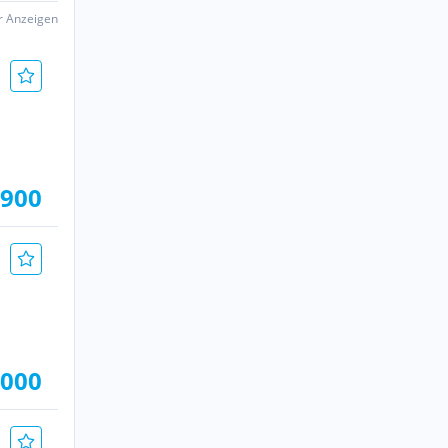
er Anzeigen
 900
.000