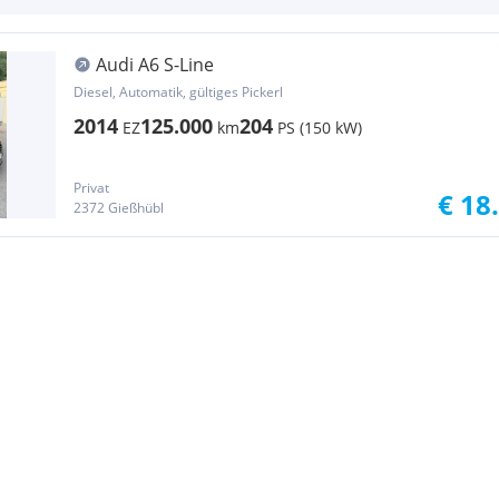
Audi A6 S-Line
Diesel, Automatik, gültiges Pickerl
2014
125.000
204
EZ
km
PS (150 kW)
Privat
€ 18
2372 Gießhübl