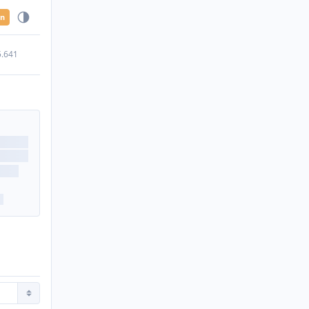
en
5.641