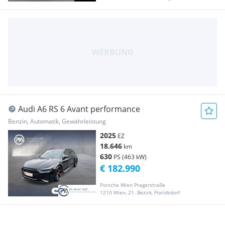
Audi A6 RS 6 Avant performance
Benzin, Automatik, Gewährleistung
2025
EZ
18.646
km
630
PS (463 kW)
€ 182.990
Porsche Wien Pragerstraße
1210 Wien, 21. Bezirk, Floridsdorf