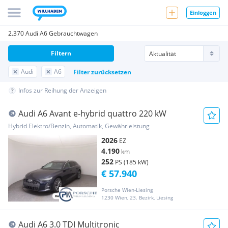
Einloggen
2.370 Audi A6 Gebrauchtwagen
Filtern
Audi
A6
Filter zurücksetzen
Infos zur Reihung der Anzeigen
Audi A6 Avant e-hybrid quattro 220 kW
Hybrid Elektro/Benzin, Automatik, Gewährleistung
2026
EZ
4.190
km
252
PS (185 kW)
€ 57.940
Porsche Wien-Liesing
1230 Wien, 23. Bezirk, Liesing
Audi A6 3.0 TDI Multitronic