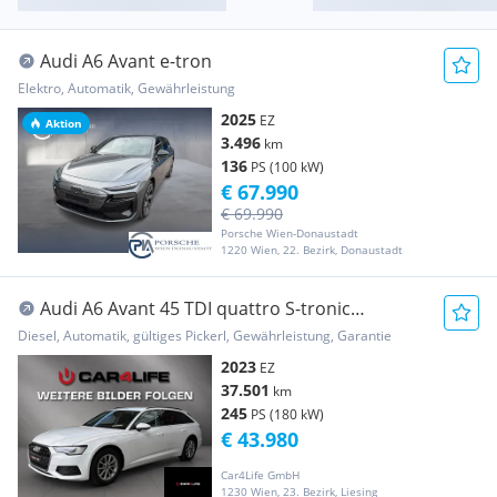
Audi A6 Avant e-tron
Elektro, Automatik, Gewährleistung
2025
EZ
Aktion
3.496
km
136
PS (100 kW)
€ 67.990
€ 69.990
Porsche Wien-Donaustadt
1220 Wien, 22. Bezirk, Donaustadt
Audi A6 Avant 45 TDI quattro S-tronic
*Standheizung*...
Diesel, Automatik, gültiges Pickerl, Gewährleistung, Garantie
2023
EZ
37.501
km
245
PS (180 kW)
€ 43.980
Car4Life GmbH
1230 Wien, 23. Bezirk, Liesing