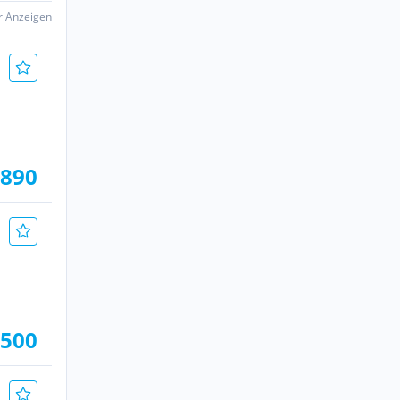
er Anzeigen
.890
.500