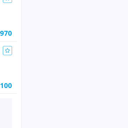
.970
.100