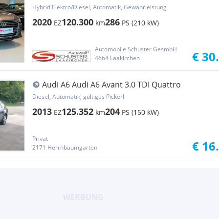
Hybrid Elektro/Diesel, Automatik, Gewährleistung
2020
120.300
286
EZ
km
PS (210 kW)
Automobile Schuster GesmbH
€ 30
4664 Laakirchen
Audi A6 Audi A6 Avant 3.0 TDI Quattro
Diesel, Automatik, gültiges Pickerl
2013
125.352
204
EZ
km
PS (150 kW)
Privat
€ 16
2171 Herrnbaumgarten