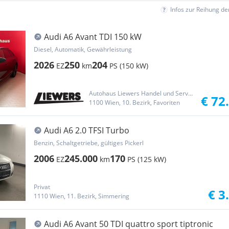
Infos zur Reihung d
Audi A6 Avant TDI 150 kW
Diesel, Automatik, Gewährleistung
2026
250
204
EZ
km
PS (150 kW)
Autohaus Liewers Handel und Service GmbH
€ 72
1100 Wien, 10. Bezirk, Favoriten
Audi A6 2.0 TFSI Turbo
Benzin, Schaltgetriebe, gültiges Pickerl
2006
245.000
170
EZ
km
PS (125 kW)
Privat
€ 3
1110 Wien, 11. Bezirk, Simmering
Audi A6 Avant 50 TDI quattro sport tiptronic