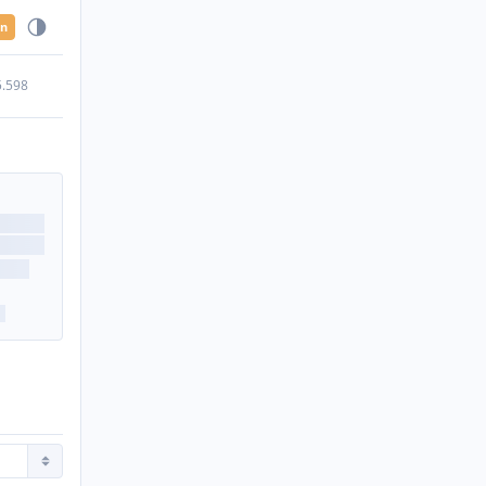
en
5.598