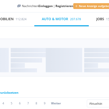
Nachrichten
Einloggen
|
Registrieren
Neue Anzeige aufgeb
OBILIEN
AUTO & MOTOR
JOBS
112.824
207.678
1
 zurücksetzen
4
5
6
7
8
9
Weiter