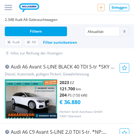
Einloggen
2.348 Audi A6 Gebrauchtwagen
Filtern
Audi
A6
Filter zurücksetzen
Infos zur Reihung der Anzeigen
Audi A6 Avant S-LINE BLACK 40 TDI S-tr *SKY /
VOLL-L...
Diesel, Automatik, gültiges Pickerl, Gewährleistung
2023
EZ
121.700
km
204
PS (150 kW)
€ 36.880
Herbert Seidl Autohaus GmbH
7400 Oberwart
Audi A6 C9 Avant S-LINE 2,0 TDI S-tr. *NP: