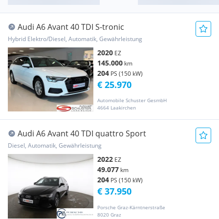
Audi A6 Avant 40 TDI S-tronic
Hybrid Elektro/Diesel, Automatik, Gewährleistung
2020
EZ
145.000
km
204
PS (150 kW)
€ 25.970
Automobile Schuster GesmbH
4664 Laakirchen
Audi A6 Avant 40 TDI quattro Sport
Diesel, Automatik, Gewährleistung
2022
EZ
49.077
km
204
PS (150 kW)
€ 37.950
Porsche Graz-Kärntnerstraße
8020 Graz