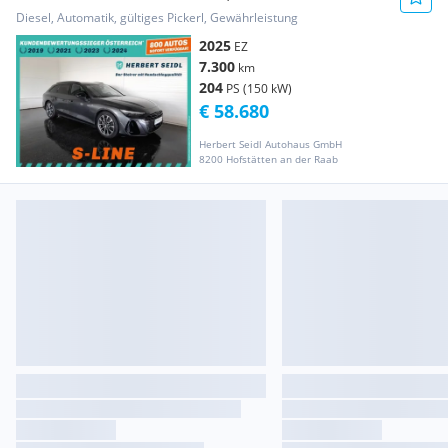
84.759€ /...
Diesel, Automatik, gültiges Pickerl, Gewährleistung
2025
EZ
7.300
km
204
PS (150 kW)
€ 58.680
Herbert Seidl Autohaus GmbH
8200 Hofstätten an der Raab