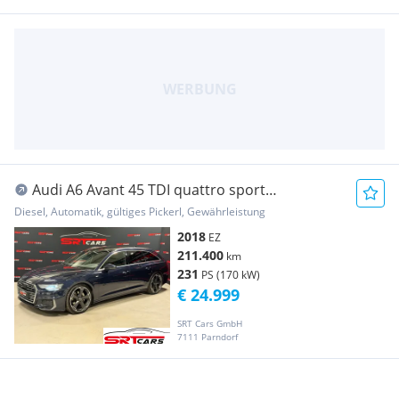
Audi A6 Avant 45 TDI quattro sport
*Sline*Digitaltac...
Diesel, Automatik, gültiges Pickerl, Gewährleistung
2018
EZ
211.400
km
231
PS (170 kW)
€ 24.999
SRT Cars GmbH
7111 Parndorf