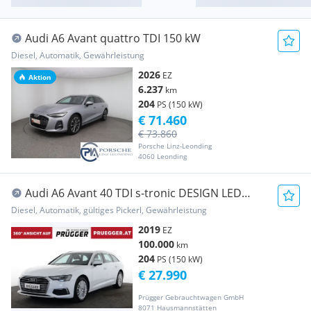
Audi A6 Avant quattro TDI 150 kW
Diesel, Automatik, Gewährleistung
2026
EZ
Aktion
6.237
km
204
PS (150 kW)
€ 71.460
€ 73.860
Porsche Linz-Leonding
4060 Leonding
Audi A6 Avant 40 TDI s-tronic DESIGN LED
NAVI E-KLAPPE
Diesel, Automatik, gültiges Pickerl, Gewährleistung
2019
EZ
100.000
km
204
PS (150 kW)
€ 27.990
Prügger Gebrauchtwagen GmbH
8071 Hausmannstätten