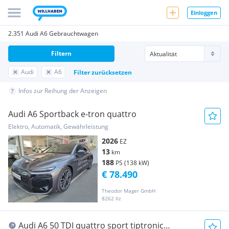
Einloggen
2.351 Audi A6 Gebrauchtwagen
Filtern
Audi
A6
Filter zurücksetzen
Infos zur Reihung der Anzeigen
Audi A6 Sportback e-tron quattro
Elektro, Automatik, Gewährleistung
2026
EZ
13
km
188
PS (138 kW)
€ 78.490
Theodor Mager GmbH
8262 Ilz
Audi A6 50 TDI quattro sport tiptronic