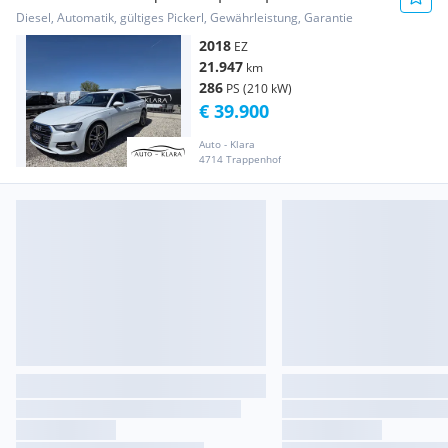
*21.947km* Ne...
Diesel, Automatik, gültiges Pickerl, Gewährleistung, Garantie
2018
EZ
21.947
km
286
PS (210 kW)
€ 39.900
Auto - Klara
4714 Trappenhof