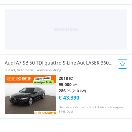
Audi A7 SB 50 TDI quattro S-Line Aut LASER 360-
CAM NA
Diesel, Automatik, Gewährleistung
2018
EZ
95.000
km
286
PS (210 kW)
€ 43.390
Onlinecars Vertriebs GmbH Gebrauchtwagen-Outlet  Werkstätte  Spenglerei  Lackiererei
8143 Dobl