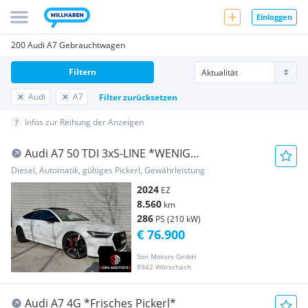
Einloggen
200 Audi A7 Gebrauchtwagen
Filtern
Audi
A7
Filter zurücksetzen
Infos zur Reihung der Anzeigen
Audi A7 50 TDI 3xS-LINE *WENIG
KM*VOLL*PANO*KEYLESS*...
Diesel, Automatik, gültiges Pickerl, Gewährleistung
2024
EZ
8.560
km
286
PS (210 kW)
€ 76.900
Son Motors GmbH
8942 Wörschach
Audi A7 4G *Frisches Pickerl*