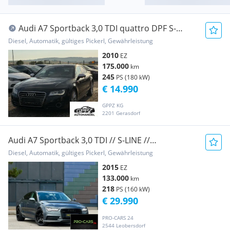
Audi A7 Sportback 3,0 TDI quattro DPF S-
tronic
Diesel, Automatik, gültiges Pickerl, Gewährleistung
2010
EZ
175.000
km
245
PS (180 kW)
€ 14.990
GPPZ KG
2201 Gerasdorf
Audi A7 Sportback 3,0 TDI // S-LINE //
STANDHEIZUNG ...
Diesel, Automatik, gültiges Pickerl, Gewährleistung
2015
EZ
133.000
km
218
PS (160 kW)
€ 29.990
PRO-CARS 24
2544 Leobersdorf