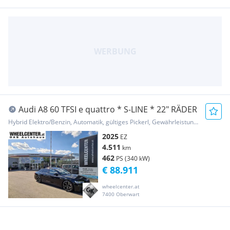
Audi A8 60 TFSI e quattro * S-LINE * 22" RÄDER
Hybrid Elektro/Benzin, Automatik, gültiges Pickerl, Gewährleistung, Garantie
2025
EZ
4.511
km
462
PS (340 kW)
€ 88.911
wheelcenter.at
7400 Oberwart