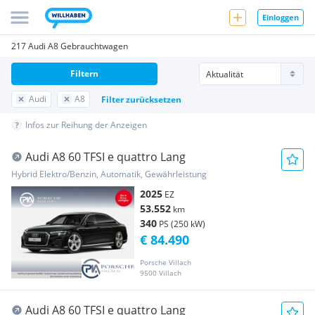
Einloggen
217 Audi A8 Gebrauchtwagen
Filtern
Audi
A8
Filter zurücksetzen
Infos zur Reihung der Anzeigen
Audi A8 60 TFSI e quattro Lang
Hybrid Elektro/Benzin, Automatik, Gewährleistung
2025
EZ
53.552
km
340
PS (250 kW)
€ 84.490
Porsche Villach
9500 Villach
Audi A8 60 TFSI e quattro Lang