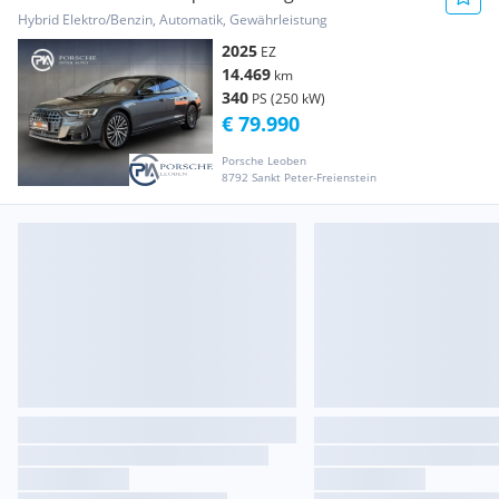
Hybrid Elektro/Benzin, Automatik, Gewährleistung
2025
EZ
14.469
km
340
PS (250 kW)
€ 79.990
Porsche Leoben
8792 Sankt Peter-Freienstein