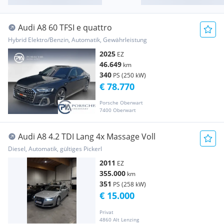
Audi A8 60 TFSI e quattro
Hybrid Elektro/Benzin, Automatik, Gewährleistung
2025
EZ
46.649
km
340
PS (250 kW)
€ 78.770
Porsche Oberwart
7400 Oberwart
Audi A8 4.2 TDI Lang 4x Massage Voll
Diesel, Automatik, gültiges Pickerl
2011
EZ
355.000
km
351
PS (258 kW)
€ 15.000
Privat
4860 Alt Lenzing