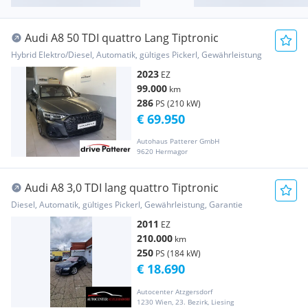
Audi A8 50 TDI quattro Lang Tiptronic
Hybrid Elektro/Diesel, Automatik, gültiges Pickerl, Gewährleistung
2023
EZ
99.000
km
286
PS (210 kW)
€ 69.950
Autohaus Patterer GmbH
9620 Hermagor
Audi A8 3,0 TDI lang quattro Tiptronic
Diesel, Automatik, gültiges Pickerl, Gewährleistung, Garantie
2011
EZ
210.000
km
250
PS (184 kW)
€ 18.690
Autocenter Atzgersdorf
1230 Wien, 23. Bezirk, Liesing