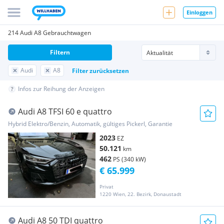
Einloggen
214 Audi A8 Gebrauchtwagen
Filtern
Audi
A8
Filter zurücksetzen
Infos zur Reihung der Anzeigen
Audi A8 TFSI 60 e quattro
Hybrid Elektro/Benzin, Automatik, gültiges Pickerl, Garantie
2023
EZ
50.121
km
462
PS (340 kW)
€ 65.999
Privat
1220 Wien, 22. Bezirk, Donaustadt
Audi A8 50 TDI quattro