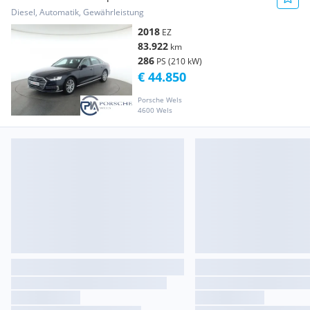
Diesel, Automatik, Gewährleistung
2018
EZ
83.922
km
286
PS (210 kW)
€ 44.850
Porsche Wels
4600 Wels