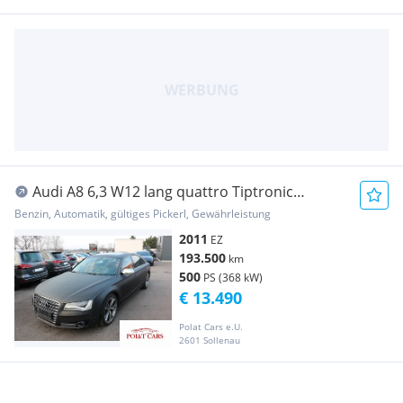
Audi A8 6,3 W12 lang quattro Tiptronic
*EXPORT*
Benzin, Automatik, gültiges Pickerl, Gewährleistung
2011
EZ
193.500
km
500
PS (368 kW)
€ 13.490
Polat Cars e.U.
2601 Sollenau