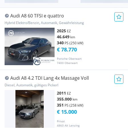
Audi A8 60 TFSI e quattro
Hybrid Elektro/Benzin, Automatik, Gewährleistung
2025
EZ
46.649
km
340
PS (250 kW)
€ 78.770
Porsche Oberwart
7400 Oberwart
Audi A8 4.2 TDI Lang 4x Massage Voll
Diesel, Automatik, gültiges Pickerl
2011
EZ
355.000
km
351
PS (258 kW)
€ 15.000
Privat
4860 Alt Lenzing