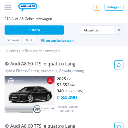
Einloggen
210 Audi A8 Gebrauchtwagen
Filtern
Audi
A8
Filter zurücksetzen
Infos zur Reihung der Anzeigen
Audi A8 60 TFSI e quattro Lang
Hybrid Elektro/Benzin, Automatik, Gewährleistung
2025
EZ
53.552
km
340
PS (250 kW)
€ 84.490
Porsche Villach
9500 Villach
Audi A8 60 TFSI e quattro Lang