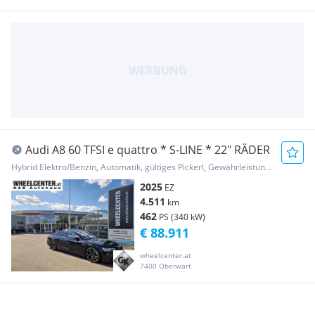
Audi A8 60 TFSI e quattro * S-LINE * 22" RÄDER
Hybrid Elektro/Benzin, Automatik, gültiges Pickerl, Gewährleistung, Garantie
2025
EZ
4.511
km
462
PS (340 kW)
€ 88.911
wheelcenter.at
7400 Oberwart