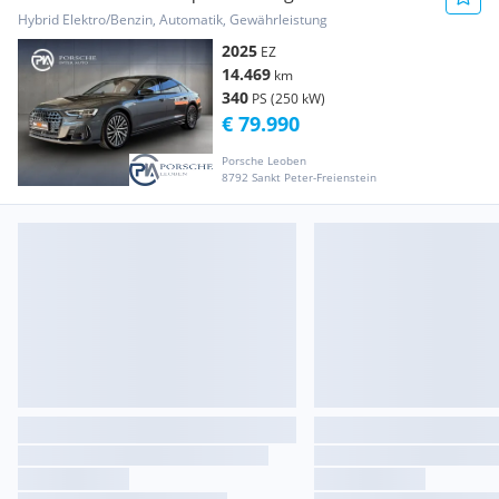
Hybrid Elektro/Benzin, Automatik, Gewährleistung
2025
EZ
14.469
km
340
PS (250 kW)
€ 79.990
Porsche Leoben
8792 Sankt Peter-Freienstein