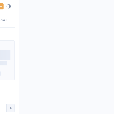
en
5.540