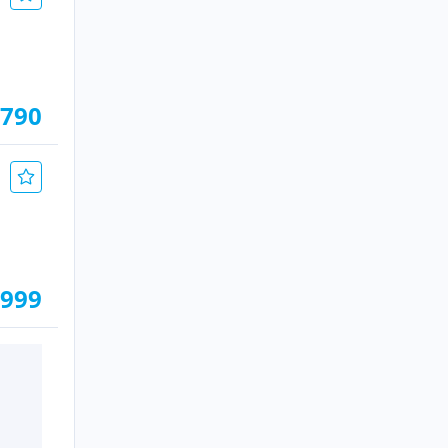
.790
.999