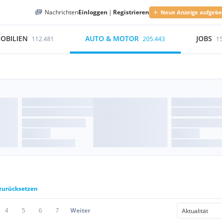
Nachrichten
Einloggen
|
Registrieren
Neue Anzeige aufgeb
OBILIEN
AUTO & MOTOR
JOBS
112.481
205.443
1
 zurücksetzen
4
5
6
7
Weiter