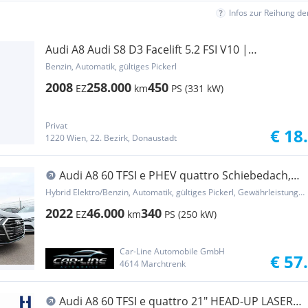
Infos zur Reihung d
Audi A8 Audi S8 D3 Facelift 5.2 FSI V10 |
Steuerkette NEU
Benzin, Automatik, gültiges Pickerl
2008
258.000
450
EZ
km
PS (331 kW)
Privat
€ 18
1220 Wien, 22. Bezirk, Donaustadt
Audi A8 60 TFSI e PHEV quattro Schiebedach,
ACC, Mas...
Hybrid Elektro/Benzin, Automatik, gültiges Pickerl, Gewährleistung, Garantie
2022
46.000
340
EZ
km
PS (250 kW)
Car-Line Automobile GmbH
€ 57
4614 Marchtrenk
Audi A8 60 TFSI e quattro 21" HEAD-UP LASER