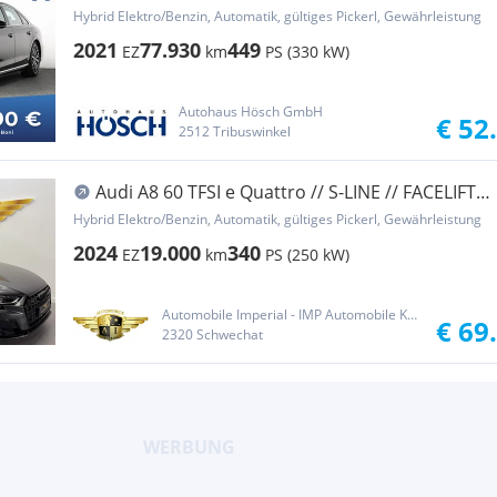
PANO B&O...
Hybrid Elektro/Benzin, Automatik, gültiges Pickerl, Gewährleistung
2021
77.930
449
EZ
km
PS (330 kW)
Autohaus Hösch GmbH
€ 52
2512 Tribuswinkel
Audi A8 60 TFSI e Quattro // S-LINE // FACELIFT
// 1...
Hybrid Elektro/Benzin, Automatik, gültiges Pickerl, Gewährleistung
2024
19.000
340
EZ
km
PS (250 kW)
Automobile Imperial - IMP Automobile Kfz HandelsgmbH
€ 69
2320 Schwechat