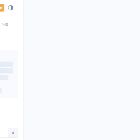
en
5.540