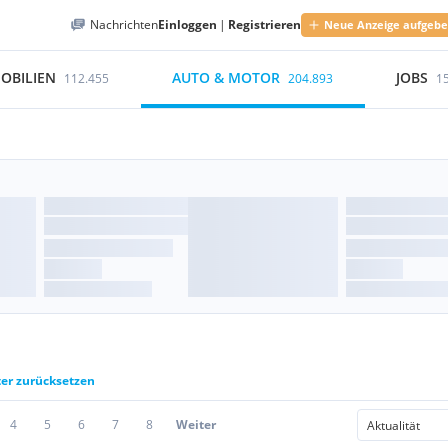
Nachrichten
Einloggen
|
Registrieren
Neue Anzeige aufgeb
OBILIEN
AUTO & MOTOR
JOBS
112.455
204.893
1
ter zurücksetzen
4
5
6
7
8
Weiter