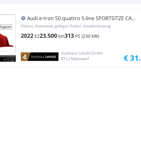
Audi e-tron 50 quattro S-line SPORTSITZE CAM
MEMORY ...
Elektro, Automatik, gültiges Pickerl, Gewährleistung
2022
23.500
313
EZ
km
PS (230 kW)
Autohaus Leitold GmbH
€ 31
8712 Niklasdorf