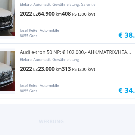
up/KAMERA/...
Elektro, Automatik, Gewährleistung, Garantie
2022
64.900
408
EZ
km
PS (300 kW)
Josef Reiter Automobile
€ 38
8055 Graz
Audi e-tron 50 NP: € 102.000,- AHK/MATRIX/HEAD-
UP/36...
Elektro, Automatik, Gewährleistung
2022
23.000
313
EZ
km
PS (230 kW)
Josef Reiter Automobile
€ 34
8055 Graz