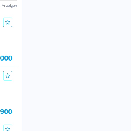
er Anzeigen
.000
.900