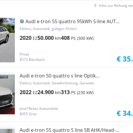
Infos zur Reihung d
Audi e-tron 55 quattro 95kWh S-line AUT
MATRIX Luft Leder
Elektro, Automatik, gültiges Pickerl
2020
50.000
408
EZ
km
PS (300 kW)
Privat
€ 35
8572 Bärnbach
Audi e-tron 50 quattro s line Optik
black/AHK/Head-u...
Elektro, Automatik, Gewährleistung, Garantie
2022
24.900
313
EZ
km
PS (230 kW)
Josef Reiter Automobile
€ 34
8055 Graz
Audi e-tron 55 quattro S line SB AHK/Head-