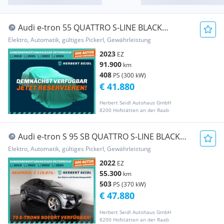
Audi e-tron 55 QUATTRO S-LINE BLACK
EDITION *NP: € 1...
Elektro, Automatik, gültiges Pickerl, Gewährleistung
2023
EZ
91.900
km
408
PS (300 kW)
€ 41.880
Herbert Seidl Autohaus GmbH
8200 Hofstätten an der Raab
Audi e-tron S 95 SB QUATTRO S-LINE BLACK
*NP: 118.87...
Elektro, Automatik, gültiges Pickerl, Gewährleistung
2022
EZ
55.300
km
503
PS (370 kW)
€ 47.880
Herbert Seidl Autohaus GmbH
8200 Hofstätten an der Raab