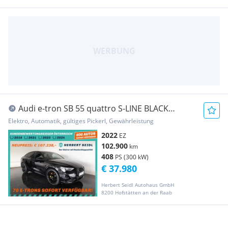
Audi e-tron SB 55 quattro S-LINE BLACK
EDITION *NP: ...
Elektro, Automatik, gültiges Pickerl, Gewährleistung
2022
EZ
102.900
km
408
PS (300 kW)
€ 37.980
Herbert Seidl Autohaus GmbH
8200 Hofstätten an der Raab