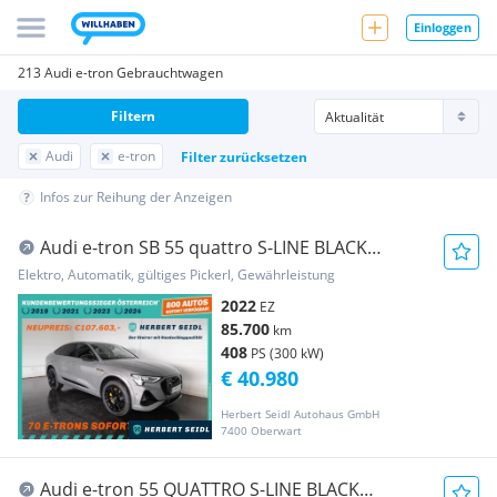
Einloggen
213 Audi e-tron Gebrauchtwagen
Filtern
Audi
e-tron
Filter zurücksetzen
Infos zur Reihung der Anzeigen
Audi e-tron SB 55 quattro S-LINE BLACK
EDITION *NP: ...
Elektro, Automatik, gültiges Pickerl, Gewährleistung
2022
EZ
85.700
km
408
PS (300 kW)
€ 40.980
Herbert Seidl Autohaus GmbH
7400 Oberwart
Audi e-tron 55 QUATTRO S-LINE BLACK