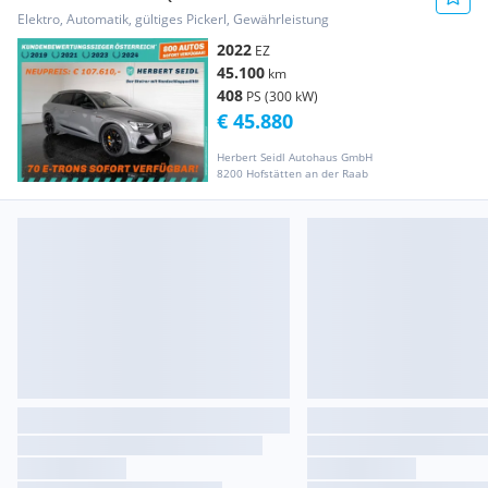
EDITION *NP: € 1...
Elektro, Automatik, gültiges Pickerl, Gewährleistung
2022
EZ
45.100
km
408
PS (300 kW)
€ 45.880
Herbert Seidl Autohaus GmbH
8200 Hofstätten an der Raab