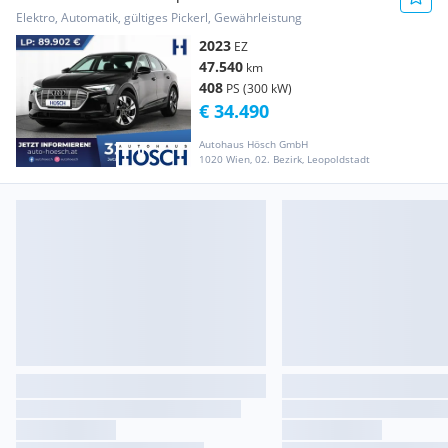
ERSTBESITZ
Elektro, Automatik, gültiges Pickerl, Gewährleistung
2023
EZ
47.540
km
408
PS (300 kW)
€ 34.490
Autohaus Hösch GmbH
1020 Wien, 02. Bezirk, Leopoldstadt