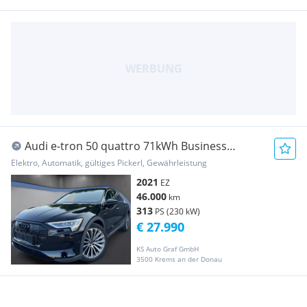
Audi e-tron 50 quattro 71kWh Business
*Alcantara*Vir...
Elektro, Automatik, gültiges Pickerl, Gewährleistung
2021
EZ
46.000
km
313
PS (230 kW)
€ 27.990
KS Auto Graf GmbH
3500 Krems an der Donau