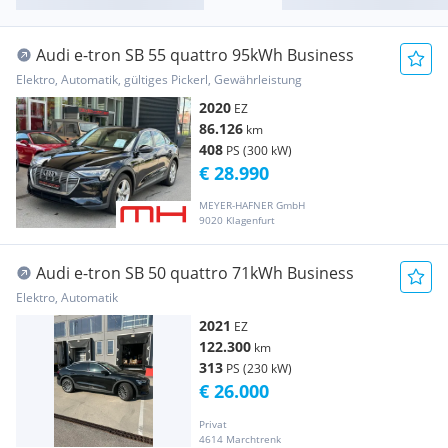
Audi e-tron SB 55 quattro 95kWh Business
Elektro, Automatik, gültiges Pickerl, Gewährleistung
2020
EZ
86.126
km
408
PS (300 kW)
€ 28.990
MEYER-HAFNER GmbH
9020 Klagenfurt
Audi e-tron SB 50 quattro 71kWh Business
Elektro, Automatik
2021
EZ
122.300
km
313
PS (230 kW)
€ 26.000
Privat
4614 Marchtrenk