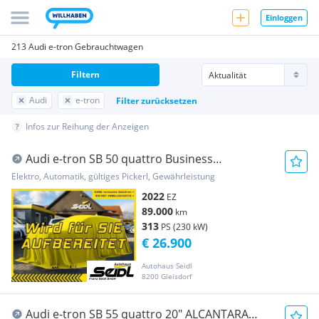
Einloggen
213 Audi e-tron Gebrauchtwagen
Filtern
Audi
e-tron
Filter zurücksetzen
Infos zur Reihung der Anzeigen
Audi e-tron SB 50 quattro Business
*MATRIX+NAVI+VIRT...
Elektro, Automatik, gültiges Pickerl, Gewährleistung
2022
EZ
89.000
km
313
PS (230 kW)
€ 26.900
Autohaus Seidl
8200 Gleisdorf
Audi e-tron SB 55 quattro 20" ALCANTARA