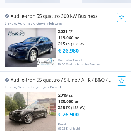
Audi e-tron 55 quattro 300 kW Business
Elektro, Automatik, Gewährleistung
2021
EZ
113.060
km
215
PS (158 kW)
€ 26.980
Vierthaler GmbH
5600 Sankt Johann im Pongau
Audi e-tron 55 quattro / S-Line / AHK / B&O /
21"
Elektro, Automatik, gültiges Pickerl
2019
EZ
129.000
km
215
PS (158 kW)
€ 26.900
Privat
6322 Kirchbichl