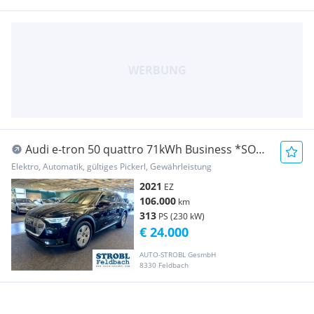
Audi e-tron 50 quattro 71kWh Business *SOH
Test vorh...
Elektro, Automatik, gültiges Pickerl, Gewährleistung
2021
EZ
106.000
km
313
PS (230 kW)
€ 24.000
AUTO-STROBL GesmbH
8330 Feldbach