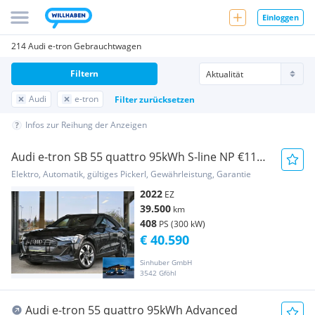
Einloggen
214 Audi e-tron Gebrauchtwagen
Filtern
Audi
e-tron
Filter zurücksetzen
Infos zur Reihung der Anzeigen
Audi e-tron SB 55 quattro 95kWh S-line NP €111k
ACC,...
Elektro, Automatik, gültiges Pickerl, Gewährleistung, Garantie
2022
EZ
39.500
km
408
PS (300 kW)
€ 40.590
Sinhuber GmbH
3542 Gföhl
Audi e-tron 55 quattro 95kWh Advanced