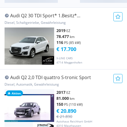
Audi Q2 30 TDI Sport* 1.Besitz*
Servicegepflegt* SUV*
Diesel, Schaltgetriebe, Gewährleistung
2019
EZ
78.477
km
116
PS (85 kW)
€ 17.700
X-LINE CARS
4714 Meggenhofen
Audi Q2 2,0 TDI quattro S-tronic Sport
Diesel, Automatik, Gewährleistung
2017
EZ
Aktion
81.000
km
150
PS (110 kW)
€ 20.890
€ 21.890
Autohaus Reichhart GmbH
4310 Mauthausen