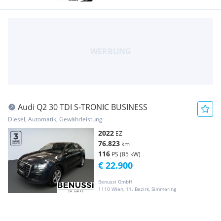
Audi Q2 30 TDI S-TRONIC BUSINESS
Diesel, Automatik, Gewährleistung
2022
EZ
76.823
km
116
PS (85 kW)
€ 22.900
Benussi GmbH
1110 Wien, 11. Bezirk, Simmering