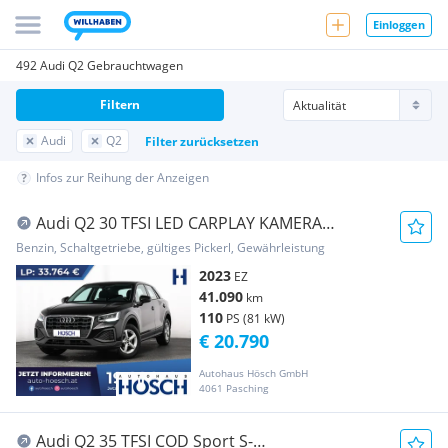
Einloggen
492 Audi Q2 Gebrauchtwagen
Filtern
Audi
Q2
Filter zurücksetzen
Infos zur Reihung der Anzeigen
Audi Q2 30 TFSI LED CARPLAY KAMERA
NEUWERTIG
Benzin, Schaltgetriebe, gültiges Pickerl, Gewährleistung
2023
EZ
41.090
km
110
PS (81 kW)
€ 20.790
Autohaus Hösch GmbH
4061 Pasching
Audi Q2 35 TFSI COD Sport S-