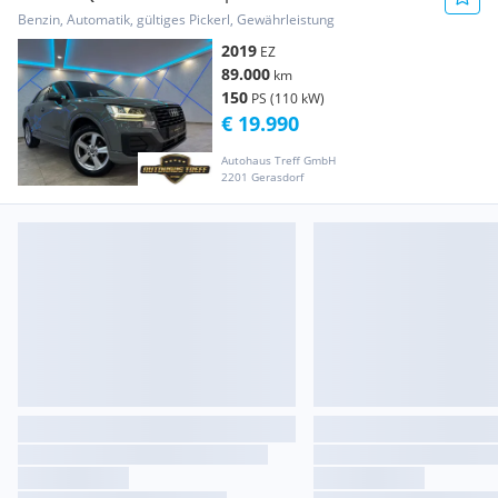
tronic*PANO*ACC*LED*NAVI...
Benzin, Automatik, gültiges Pickerl, Gewährleistung
2019
EZ
89.000
km
150
PS (110 kW)
€ 19.990
Autohaus Treff GmbH
2201 Gerasdorf