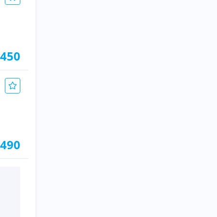
.450
.490