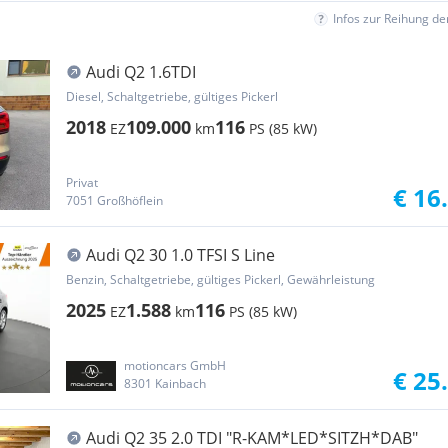
Infos zur Reihung d
Audi Q2 1.6TDI
Diesel, Schaltgetriebe, gültiges Pickerl
2018
109.000
116
EZ
km
PS (85 kW)
Privat
€ 16
7051 Großhöflein
Audi Q2 30 1.0 TFSI S Line
Benzin, Schaltgetriebe, gültiges Pickerl, Gewährleistung
2025
1.588
116
EZ
km
PS (85 kW)
motioncars GmbH
€ 25
8301 Kainbach
Audi Q2 35 2.0 TDI "R-KAM*LED*SITZH*DAB"