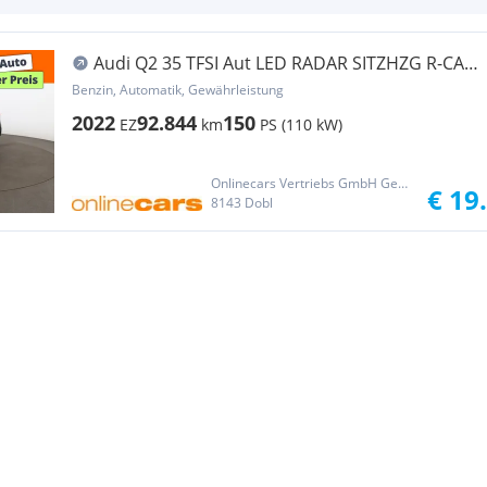
Audi Q2 35 TFSI Aut LED RADAR SITZHZG R-CAM
PDC
Benzin, Automatik, Gewährleistung
2022
92.844
150
EZ
km
PS (110 kW)
Onlinecars Vertriebs GmbH Gebrauchtwagen-Outlet  Werkstätte  Spenglerei  Lackiererei
€ 19
8143 Dobl