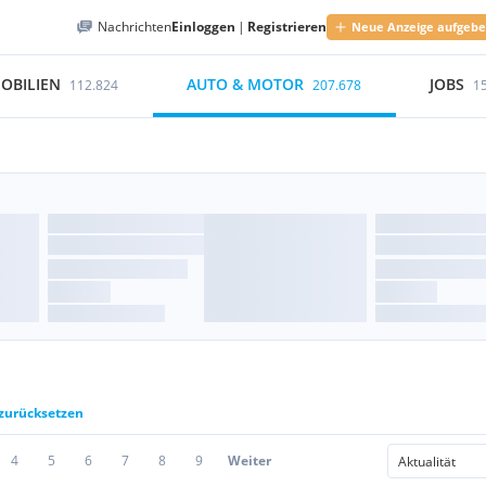
Nachrichten
Einloggen
|
Registrieren
Neue Anzeige aufgeb
OBILIEN
AUTO & MOTOR
JOBS
112.824
207.678
1
 zurücksetzen
4
5
6
7
8
9
Weiter