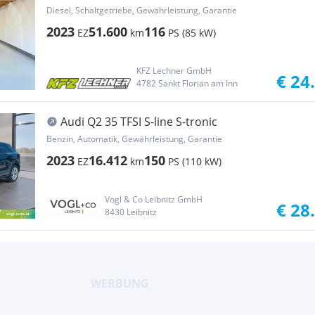
Diesel, Schaltgetriebe, Gewährleistung, Garantie
2023
51.600
116
EZ
km
PS (85 kW)
KFZ Lechner GmbH
€ 24
4782 Sankt Florian am Inn
Audi Q2 35 TFSI S-line S-tronic
Benzin, Automatik, Gewährleistung, Garantie
2023
16.412
150
EZ
km
PS (110 kW)
Vogl & Co Leibnitz GmbH
€ 28
8430 Leibnitz