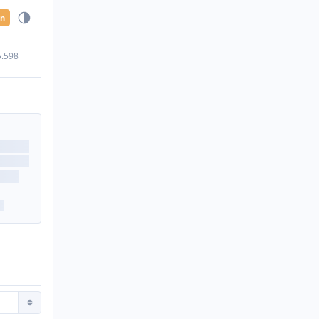
en
5.598