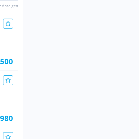
er Anzeigen
.500
.980