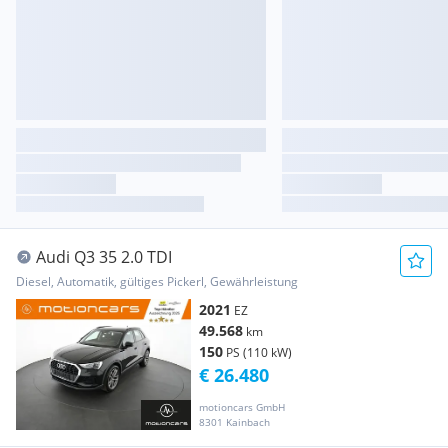
Audi Q3 35 2.0 TDI
Diesel, Automatik, gültiges Pickerl, Gewährleistung
2021
EZ
49.568
km
150
PS (110 kW)
€ 26.480
motioncars GmbH
8301 Kainbach