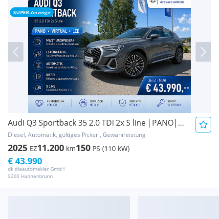
SUPER-Anzeige
Audi Q3 Sportback 35 2.0 TDI 2x S line |PANO|VIRTUAL...
Diesel, Automatik, gültiges Pickerl, Gewährleistung
2025
11.200
150
EZ
km
PS (110 kW)
€ 43.990
dk dieautomakler GmbH
9300 Hunnenbrunn