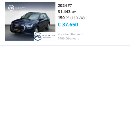
2024
EZ
31.443
km
150
PS (110 kW)
€ 37.650
Porsche Oberwart
7400 Oberwart