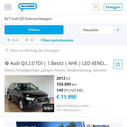
Einloggen
827 Audi Q3 Gebrauchtwagen
Filtern
Audi
Q3
Filter zurücksetzen
Infos zur Reihung der Anzeigen
Audi Q3 2.0 TDI | 1.Besitz | AHK | LED-XENON
| mtl. ...
Diesel, Schaltgetriebe, gültiges Pickerl, Gewährleistung, Garantie
2012
EZ
150.000
km
140
PS (103 kW)
€ 11.990
MB-AUTOMOBILE GmbH
4310 Mauthausen