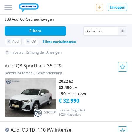
Einloggen
838 Audi Q3 Gebrauchtwagen
Filtern
Audi
Q3
Filter zurücksetzen
Infos zur Reihung der Anzeigen
Audi Q3 Sportback 35 TFSI
Benzin, Automatik, Gewährleistung
2022
EZ
62.490
km
150
PS (110 kW)
€ 32.990
Porsche Klagenfurt
9020 Klagenfurt
Audi Q3 TDI 110 kW intense