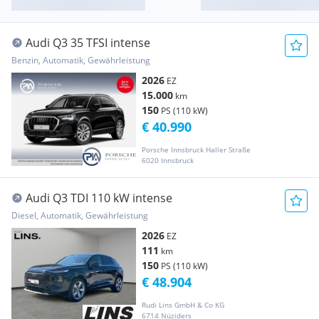
Audi Q3 35 TFSI intense
Benzin, Automatik, Gewährleistung
2026
EZ
15.000
km
150
PS (110 kW)
€ 40.990
Porsche Innsbruck Haller Straße
6020 Innsbruck
Audi Q3 TDI 110 kW intense
Diesel, Automatik, Gewährleistung
2026
EZ
111
km
150
PS (110 kW)
€ 48.904
Rudi Lins GmbH & Co KG
6714 Nüziders