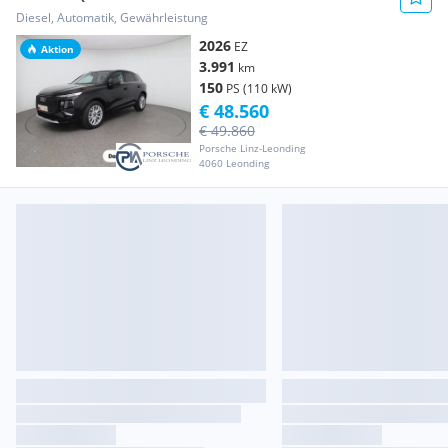
Diesel, Automatik, Gewährleistung
2026
EZ
Aktion
3.991
km
150
PS (110 kW)
€ 48.560
€ 49.860
Porsche Linz-Leonding
4060 Leonding