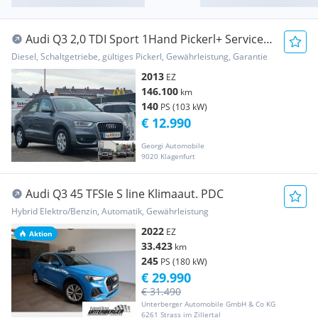
Audi Q3 2,0 TDI Sport 1Hand Pickerl+ Service-
NEU Ro...
Diesel, Schaltgetriebe, gültiges Pickerl, Gewährleistung, Garantie
2013
EZ
146.100
km
140
PS (103 kW)
€ 12.990
Georgi Automobile
9020 Klagenfurt
Audi Q3 45 TFSIe S line Klimaaut. PDC
Hybrid Elektro/Benzin, Automatik, Gewährleistung
2022
EZ
Aktion
33.423
km
245
PS (180 kW)
€ 29.990
€ 31.490
Unterberger Automobile GmbH & Co KG
6261 Strass im Zillertal