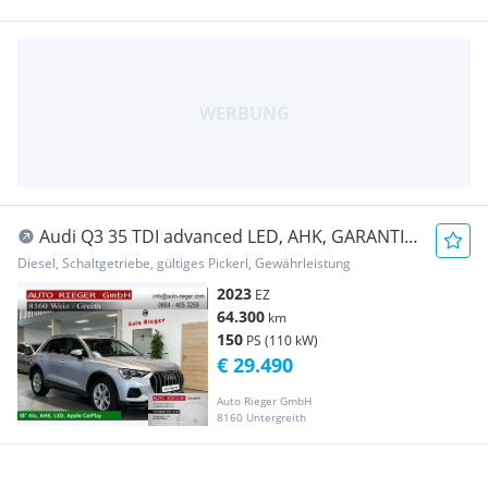
Audi Q3 35 TDI advanced LED, AHK, GARANTIE,
Keyless,
Diesel, Schaltgetriebe, gültiges Pickerl, Gewährleistung
2023
EZ
64.300
km
150
PS (110 kW)
€ 29.490
Auto Rieger GmbH
8160 Untergreith