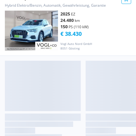
Hybrid Elektro/Benzin, Automatik, Gewährleistung, Garantie
2025
EZ
24.480
km
150
PS (110 kW)
€ 38.430
Vogl Auto Nord GmbH
8051 Gösting