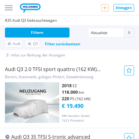
Einloggen
835 Audi Q3 Gebrauchtwagen
Filtern
Audi
Q3
Filter zurücksetzen
Infos zur Reihung der Anzeigen
Audi Q3 2.0 TFSI sport quattro (162 KW)
**LED/Sports...
Benzin, Automatik, gültiges Pickerl, Gewährleistung
2018
EZ
118.000
km
220
PS (162 kW)
€ 19.490
DM Handels GmbH
7423 Pinkafeld
Audi Q3 35 TFSI S-tronic advanced