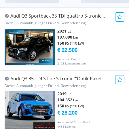
Audi Q3 Sportback 35 TDI quattro S-tronic
Virtual Co...
Diesel, Automatik, gültiges Pickerl, Gewährleistung
2021
EZ
197.000
km
150
PS (110 kW)
€ 22.500
Autoinsel GmbH
2103 Langenzersdorf
Audi Q3 35 TDI S-line S-tronic *Optik-Paket
Black*LE...
Diesel, Automatik, gültiges Pickerl, Gewährleistung
2019
EZ
104.352
km
150
PS (110 kW)
€ 28.200
Autohandel Sturm GmbH
8435 Leitring