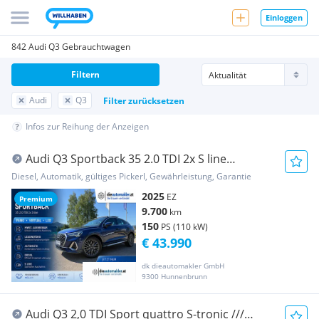
Einloggen
842 Audi Q3 Gebrauchtwagen
Filtern
Audi
Q3
Filter zurücksetzen
Infos zur Reihung der Anzeigen
Audi Q3 Sportback 35 2.0 TDI 2x S line
|PANO|VIRTUAL...
Diesel, Automatik, gültiges Pickerl, Gewährleistung, Garantie
2025
EZ
Premium
9.700
km
150
PS (110 kW)
€ 43.990
dk dieautomakler GmbH
9300 Hunnenbrunn
Audi Q3 2,0 TDI Sport quattro S-tronic ///