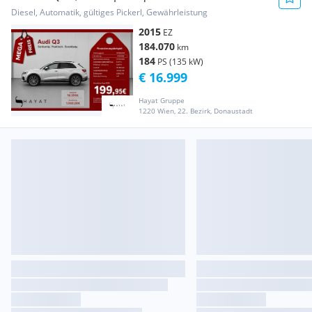
FINANZIER...
Diesel, Automatik, gültiges Pickerl, Gewährleistung
2015
EZ
184.070
km
184
PS (135 kW)
€ 16.999
Hayat Gruppe
1220 Wien, 22. Bezirk, Donaustadt