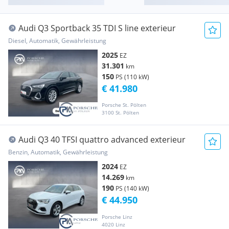
Audi Q3 Sportback 35 TDI S line exterieur
Diesel, Automatik, Gewährleistung
2025
EZ
31.301
km
150
PS (110 kW)
€ 41.980
Porsche St. Pölten
3100 St. Pölten
Audi Q3 40 TFSI quattro advanced exterieur
Benzin, Automatik, Gewährleistung
2024
EZ
14.269
km
190
PS (140 kW)
€ 44.950
Porsche Linz
4020 Linz