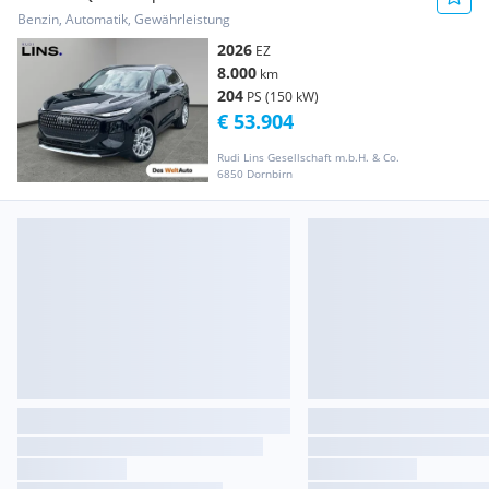
Benzin, Automatik, Gewährleistung
2026
EZ
8.000
km
204
PS (150 kW)
€ 53.904
Rudi Lins Gesellschaft m.b.H. & Co.
6850 Dornbirn