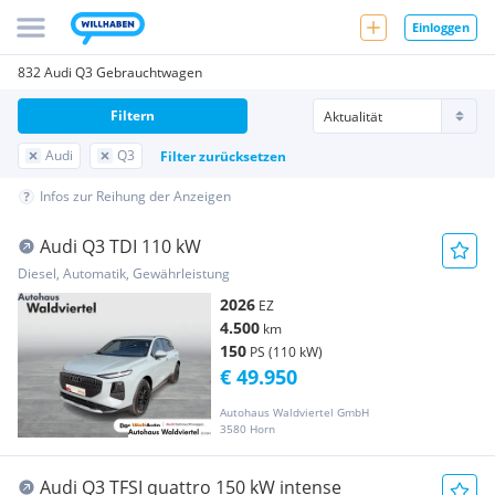
Einloggen
832 Audi Q3 Gebrauchtwagen
Filtern
Audi
Q3
Filter zurücksetzen
Infos zur Reihung der Anzeigen
Audi Q3 TDI 110 kW
Diesel, Automatik, Gewährleistung
2026
EZ
4.500
km
150
PS (110 kW)
€ 49.950
Autohaus Waldviertel GmbH
3580 Horn
Audi Q3 TFSI quattro 150 kW intense