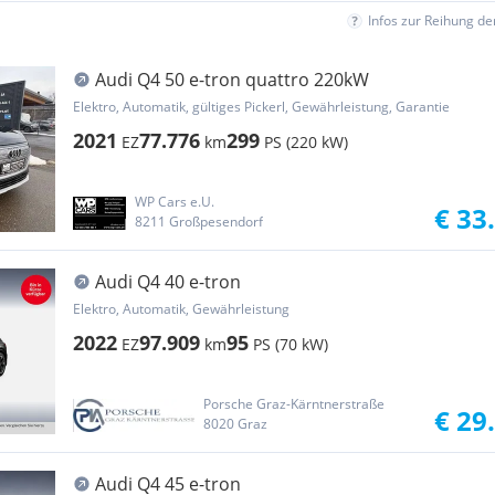
Infos zur Reihung d
Audi Q4 50 e-tron quattro 220kW
Elektro, Automatik, gültiges Pickerl, Gewährleistung, Garantie
2021
77.776
299
EZ
km
PS (220 kW)
WP Cars e.U.
€ 33
8211 Großpesendorf
Audi Q4 40 e-tron
Elektro, Automatik, Gewährleistung
2022
97.909
95
EZ
km
PS (70 kW)
Porsche Graz-Kärntnerstraße
€ 29
8020 Graz
Audi Q4 45 e-tron