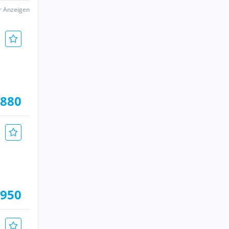
er Anzeigen
.880
.950