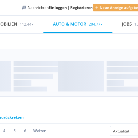
Nachrichten
Einloggen
|
Registrieren
Neue Anzeige aufgeb
OBILIEN
AUTO & MOTOR
JOBS
112.447
204.777
1
 zurücksetzen
4
5
6
Weiter