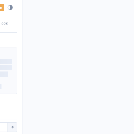
en
5.603