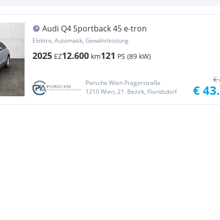
Audi Q4 Sportback 45 e-tron
Elektro, Automatik, Gewährleistung
2025
12.600
121
EZ
km
PS (89 kW)
€ 
Porsche Wien Pragerstraße
€ 43
1210 Wien, 21. Bezirk, Floridsdorf