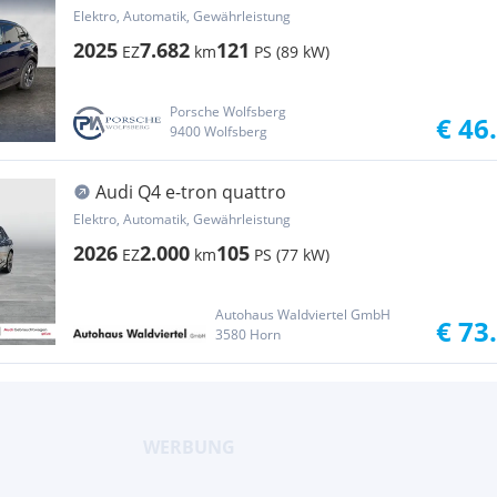
Elektro, Automatik, Gewährleistung
2025
7.682
121
EZ
km
PS (89 kW)
Porsche Wolfsberg
€ 46
9400 Wolfsberg
Audi Q4 e-tron quattro
Elektro, Automatik, Gewährleistung
2026
2.000
105
EZ
km
PS (77 kW)
Autohaus Waldviertel GmbH
€ 73
3580 Horn