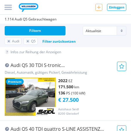
Einloggen
1.114 Audi Q5 Gebrauchtwagen
Filtern
Audi
Q5
Filter zurücksetzen
Infos zur Reihung der Anzeigen
Audi Q5 30 TDI S-tronic
*MATRIX+LEDER+VIRTUAL*
Diesel, Automatik, gültiges Pickerl, Gewährleistung
2022
EZ
Premium
171.500
km
136
PS (100 kW)
€ 27.500
Autohaus Seidl
8200 Gleisdorf
Audi Q5 40 TDI quattro S-LINE ASSISTENZ