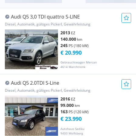
Audi Q5 3,0 TDI quattro S-LINE
Diesel, Automatik, gültiges Pickerl, Gewährleistung
2013
EZ
140.000
km
245
PS (180 kW)
€ 20.990
Gebrauchtwagen Mercan
4614 Marchtrenk
Audi Q5 2.0TDI S-Line
Diesel, Automatik, gültiges Pickerl, Gewährleistung
2016
EZ
99.000
km
163
PS (120 kW)
€ 23.990
Autohaus Sadiku
9400 Wolfsberg