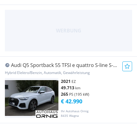
Audi Q5 Sportback 55 TFSI e quattro S-line S-
tronic
Hybrid Elektro/Benzin, Automatik, Gewährleistung
2021
EZ
49.713
km
265
PS (195 kW)
€ 42.990
Ihr Autohaus Ornig
8435 Wagna