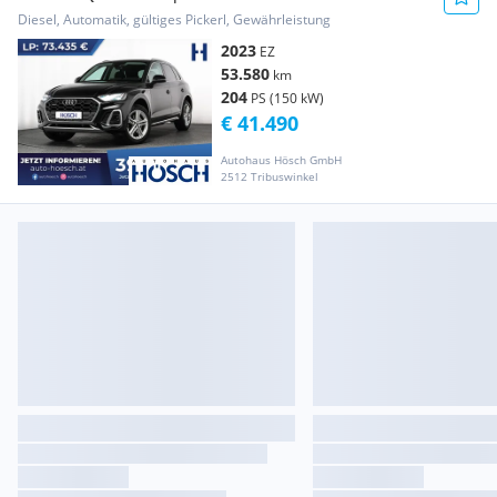
KAMERA VIRTU...
Diesel, Automatik, gültiges Pickerl, Gewährleistung
2023
EZ
53.580
km
204
PS (150 kW)
€ 41.490
Autohaus Hösch GmbH
2512 Tribuswinkel