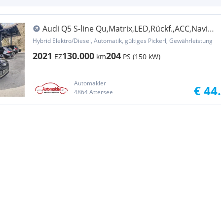
Audi Q5 S-line Qu,Matrix,LED,Rückf.,ACC,Navi
touch,S...
Hybrid Elektro/Diesel, Automatik, gültiges Pickerl, Gewährleistung
2021
130.000
204
EZ
km
PS (150 kW)
Automakler
€ 44
4864 Attersee