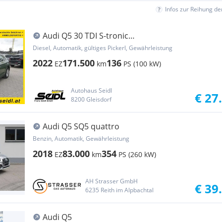
Infos zur Reihung d
Audi Q5 30 TDI S-tronic
*MATRIX+LEDER+VIRTUAL*
Diesel, Automatik, gültiges Pickerl, Gewährleistung
2022
171.500
136
EZ
km
PS (100 kW)
Autohaus Seidl
€ 27
8200 Gleisdorf
Audi Q5 SQ5 quattro
Benzin, Automatik, Gewährleistung
2018
83.000
354
EZ
km
PS (260 kW)
AH Strasser GmbH
€ 39
6235 Reith im Alpbachtal
Audi Q5