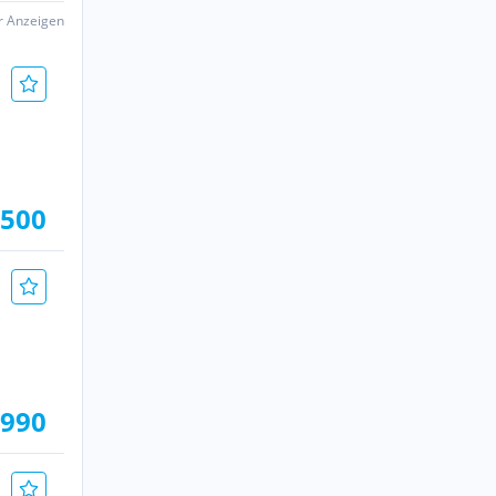
er Anzeigen
.500
.990