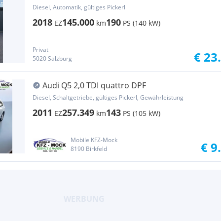
Diesel, Automatik, gültiges Pickerl
2018
145.000
190
EZ
km
PS (140 kW)
Privat
€ 23
5020 Salzburg
Audi Q5 2,0 TDI quattro DPF
Diesel, Schaltgetriebe, gültiges Pickerl, Gewährleistung
2011
257.349
143
EZ
km
PS (105 kW)
Mobile KFZ-Mock
€ 9
8190 Birkfeld