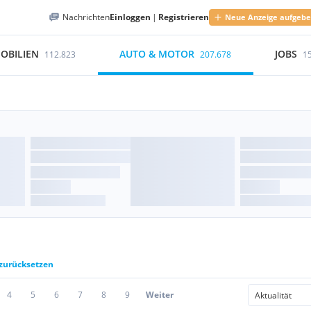
Nachrichten
Einloggen
|
Registrieren
Neue Anzeige aufgeb
OBILIEN
AUTO & MOTOR
JOBS
112.823
207.678
1
 zurücksetzen
4
5
6
7
8
9
Weiter