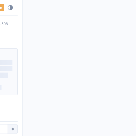
en
5.598