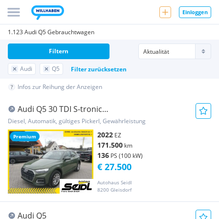
Einloggen
1.123 Audi Q5 Gebrauchtwagen
Filtern
Audi
Q5
Filter zurücksetzen
Infos zur Reihung der Anzeigen
Audi Q5 30 TDI S-tronic
*MATRIX+LEDER+VIRTUAL*
Diesel, Automatik, gültiges Pickerl, Gewährleistung
2022
EZ
Premium
171.500
km
136
PS (100 kW)
€ 27.500
Autohaus Seidl
8200 Gleisdorf
Audi Q5