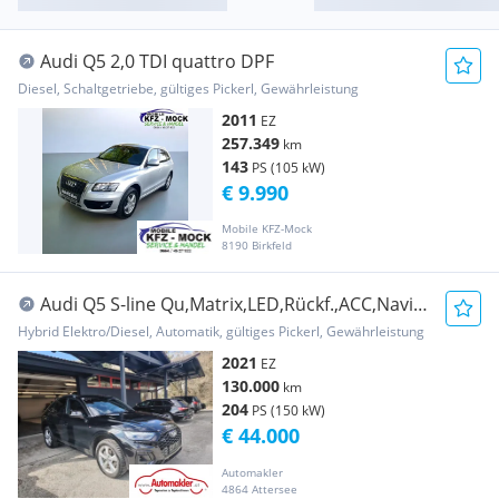
Audi Q5 2,0 TDI quattro DPF
Diesel, Schaltgetriebe, gültiges Pickerl, Gewährleistung
2011
EZ
257.349
km
143
PS (105 kW)
€ 9.990
Mobile KFZ-Mock
8190 Birkfeld
Audi Q5 S-line Qu,Matrix,LED,Rückf.,ACC,Navi
touch,S...
Hybrid Elektro/Diesel, Automatik, gültiges Pickerl, Gewährleistung
2021
EZ
130.000
km
204
PS (150 kW)
€ 44.000
Automakler
4864 Attersee