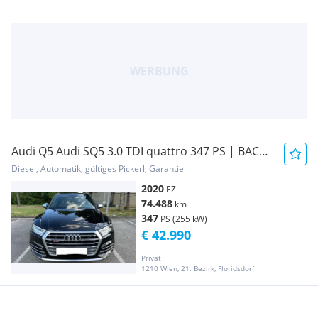
Audi Q5 Audi SQ5 3.0 TDI quattro 347 PS | BACC
Matrix LED
Diesel, Automatik, gültiges Pickerl, Garantie
2020
EZ
74.488
km
347
PS (255 kW)
€ 42.990
Privat
1210 Wien, 21. Bezirk, Floridsdorf