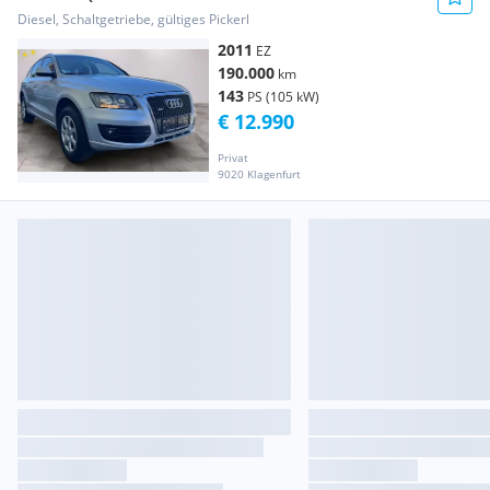
Diesel, Schaltgetriebe, gültiges Pickerl
2011
EZ
190.000
km
143
PS (105 kW)
€ 12.990
Privat
9020 Klagenfurt