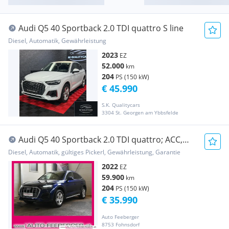
Audi Q5 40 Sportback 2.0 TDI quattro S line
Diesel, Automatik, Gewährleistung
2023
EZ
52.000
km
204
PS (150 kW)
€ 45.990
S.K. Qualitycars
3304 St. Georgen am Ybbsfelde
Audi Q5 40 Sportback 2.0 TDI quattro; ACC,
LED, R-Ka...
Diesel, Automatik, gültiges Pickerl, Gewährleistung, Garantie
2022
EZ
59.900
km
204
PS (150 kW)
€ 35.990
Auto Feeberger
8753 Fohnsdorf