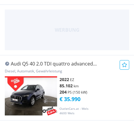
Audi Q5 40 2.0 TDI quattro advanced
ASSIST+LED+LEDER
Diesel, Automatik, Gewährleistung
2022
EZ
85.102
km
204
PS (150 kW)
€ 35.990
OutletCars.at - Wels
4600 Wels