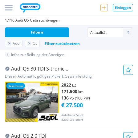
Einloggen
1.116 Audi Q5 Gebrauchtwagen
Filtern
Audi
Q5
Filter zurücksetzen
Infos zur Reihung der Anzeigen
Audi Q5 30 TDI S-tronic
*MATRIX+LEDER+VIRTUAL*
Diesel, Automatik, gültiges Pickerl, Gewährleistung
2022
EZ
Premium
171.500
km
136
PS (100 kW)
€ 27.500
Autohaus Seidl
8200 Gleisdorf
Audi Q5 2.0 TDI