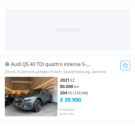
Audi Q5 40 TDI quattro intense S-
tronic/MATRIX LED/K...
Diesel, Automatik, gültiges Pickerl, Gewährleistung, Garantie
2021
EZ
80.000
km
204
PS (150 kW)
€ 39.900
PrimeCars
6176 Völs