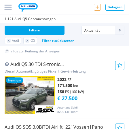
Einloggen
1.121 Audi Q5 Gebrauchtwagen
Filtern
Audi
Q5
Filter zurücksetzen
Infos zur Reihung der Anzeigen
Audi Q5 30 TDI S-tronic
*MATRIX+LEDER+VIRTUAL*
Diesel, Automatik, gültiges Pickerl, Gewährleistung
2022
EZ
Premium
171.500
km
136
PS (100 kW)
€ 27.500
Autohaus Seidl
8200 Gleisdorf
Audi Q5 SQ5 3.0BiTDi Airlift|22" Vossen|Pano