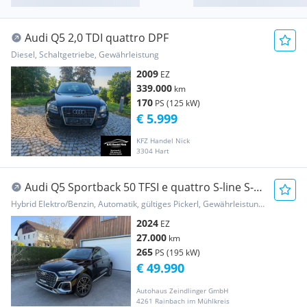
Audi Q5 2,0 TDI quattro DPF
Diesel, Schaltgetriebe, Gewährleistung
2009
EZ
339.000
km
170
PS (125 kW)
€ 5.999
KFZ Handel Nick
3304 Hart
Audi Q5 Sportback 50 TFSI e quattro S-line S-
tronic
Hybrid Elektro/Benzin, Automatik, gültiges Pickerl, Gewährleistung, Garantie
2024
EZ
27.000
km
265
PS (195 kW)
€ 49.990
Autohaus Zeindlinger GmbH
4261 Rainbach im Mühlkreis