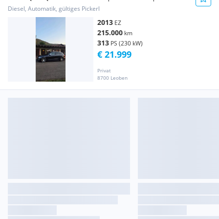
Diesel, Automatik, gültiges Pickerl
2013
EZ
215.000
km
313
PS (230 kW)
€ 21.999
Privat
8700 Leoben