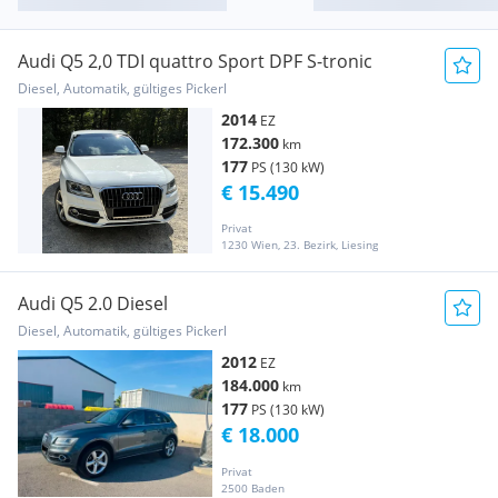
Audi Q5 2,0 TDI quattro Sport DPF S-tronic
Diesel, Automatik, gültiges Pickerl
2014
EZ
172.300
km
177
PS (130 kW)
€ 15.490
Privat
1230 Wien, 23. Bezirk, Liesing
Audi Q5 2.0 Diesel
Diesel, Automatik, gültiges Pickerl
2012
EZ
184.000
km
177
PS (130 kW)
€ 18.000
Privat
2500 Baden