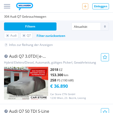
Einloggen
304 Audi Q7 Gebrauchtwagen
Filtern
Audi
Q7
Filter zurücksetzen
Infos zur Reihung der Anzeigen
Audi Q7 3.0TDI|e-
tron|SLine|quattro|Pano|Bose|HUD|AC...
Hybrid Elektro/Diesel, Automatik, gültiges Pickerl, Gewährleistung
2018
EZ
153.300
km
258
PS (190 kW)
€ 36.890
Car Store CTN GmbH
1230 Wien, 23. Bezirk, Liesing
Audi Q7 50 TDI S-Line