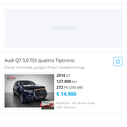
Audi Q7 3,0 TDI quattro Tiptronic
Diesel, Automatik, gültiges Pickerl, Gewährleistung
2016
EZ
127.000
km
272
PS (200 kW)
€ 14.900
BuyMyCar - Kfz Service Orpik
2601 Sollenau