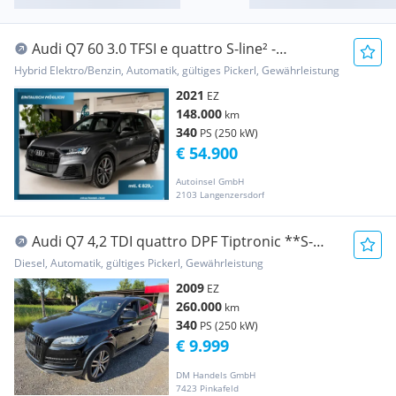
Audi Q7 60 3.0 TFSI e quattro S-line² -
Panorama-Lase...
Hybrid Elektro/Benzin, Automatik, gültiges Pickerl, Gewährleistung
2021
EZ
148.000
km
340
PS (250 kW)
€ 54.900
Autoinsel GmbH
2103 Langenzersdorf
Audi Q7 4,2 TDI quattro DPF Tiptronic **S-
Line**
Diesel, Automatik, gültiges Pickerl, Gewährleistung
2009
EZ
260.000
km
340
PS (250 kW)
€ 9.999
DM Handels GmbH
7423 Pinkafeld