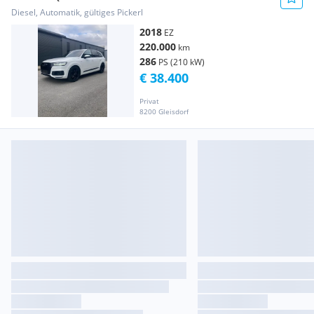
Diesel, Automatik, gültiges Pickerl
2018
EZ
220.000
km
286
PS (210 kW)
€ 38.400
Privat
8200 Gleisdorf