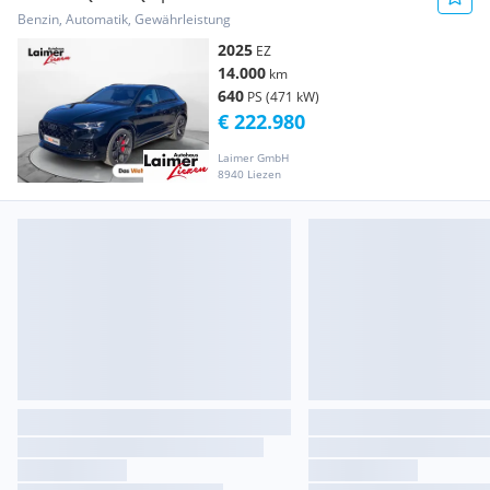
Benzin, Automatik, Gewährleistung
2025
EZ
14.000
km
640
PS (471 kW)
€ 222.980
Laimer GmbH
8940 Liezen