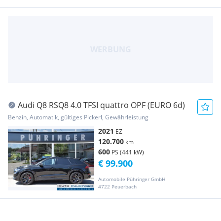
Audi Q8 RSQ8 4.0 TFSI quattro OPF (EURO 6d)
Benzin, Automatik, gültiges Pickerl, Gewährleistung
2021
EZ
120.700
km
600
PS (441 kW)
€ 99.900
Automobile Pühringer GmbH
4722 Peuerbach