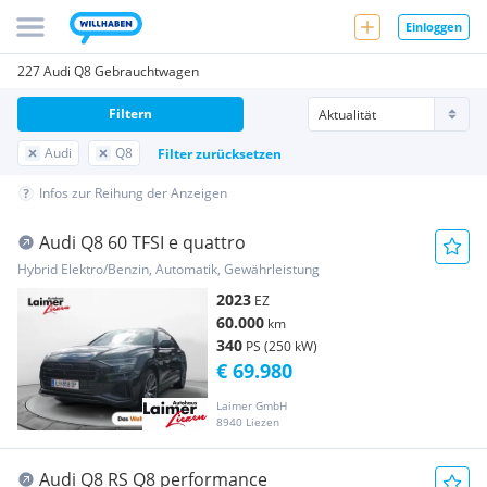
Einloggen
227 Audi Q8 Gebrauchtwagen
Filtern
Audi
Q8
Filter zurücksetzen
Infos zur Reihung der Anzeigen
Audi Q8 60 TFSI e quattro
Hybrid Elektro/Benzin, Automatik, Gewährleistung
2023
EZ
60.000
km
340
PS (250 kW)
€ 69.980
Laimer GmbH
8940 Liezen
Audi Q8 RS Q8 performance