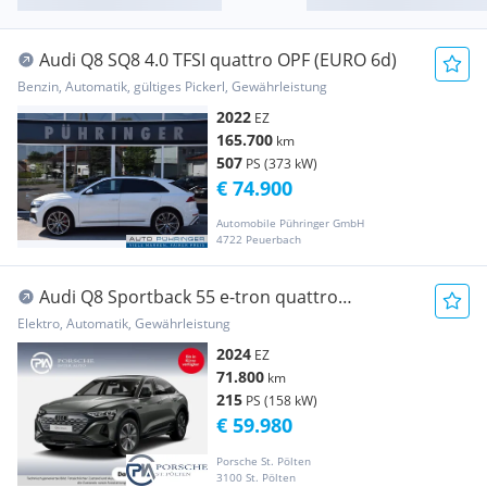
Audi Q8 SQ8 4.0 TFSI quattro OPF (EURO 6d)
Benzin, Automatik, gültiges Pickerl, Gewährleistung
2022
EZ
165.700
km
507
PS (373 kW)
€ 74.900
Automobile Pühringer GmbH
4722 Peuerbach
Audi Q8 Sportback 55 e-tron quattro
advanced
Elektro, Automatik, Gewährleistung
2024
EZ
71.800
km
215
PS (158 kW)
€ 59.980
Porsche St. Pölten
3100 St. Pölten