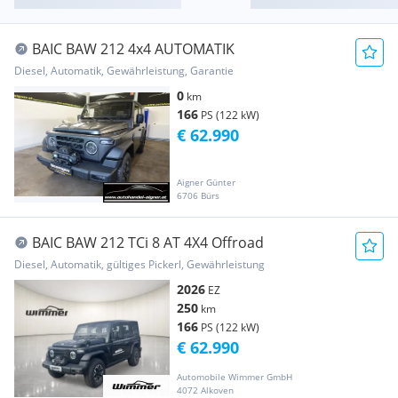
BAIC BAW 212 4x4 AUTOMATIK
Diesel, Automatik, Gewährleistung, Garantie
0
km
166
PS (122 kW)
€ 62.990
Aigner Günter
6706 Bürs
BAIC BAW 212 TCi 8 AT 4X4 Offroad
Diesel, Automatik, gültiges Pickerl, Gewährleistung
2026
EZ
250
km
166
PS (122 kW)
€ 62.990
Automobile Wimmer GmbH
4072 Alkoven