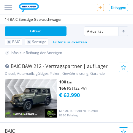
Einloggen
14 BAIC Sonstige Gebrauchtwagen
Filtern
BAIC
Sonstige
Filter zurücksetzen
Infos zur Reihung der Anzeigen
BAIC BAW 212 - Vertragspartner | auf Lager
Diesel, Automatik, gültiges Pickerl, Gewährleistung, Garantie
100
km
166
PS (122 kW)
€ 62.990
MP MOTORPARTNER GmbH
8350 Fehring
BAIC