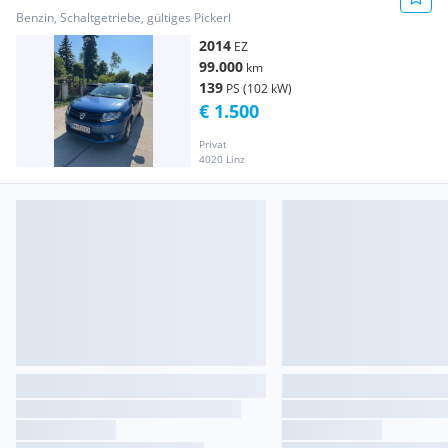
Benzin, Schaltgetriebe, gültiges Pickerl
2014
EZ
99.000
km
139
PS (102 kW)
€ 1.500
Privat
4020 Linz