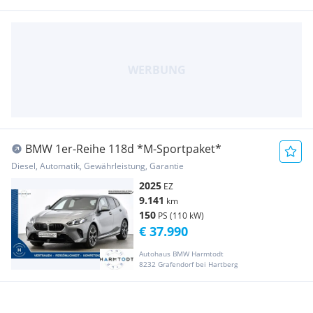
BMW 1er-Reihe 118d *M-Sportpaket*
Diesel, Automatik, Gewährleistung, Garantie
2025
EZ
9.141
km
150
PS (110 kW)
€ 37.990
Autohaus BMW Harmtodt
8232 Grafendorf bei Hartberg