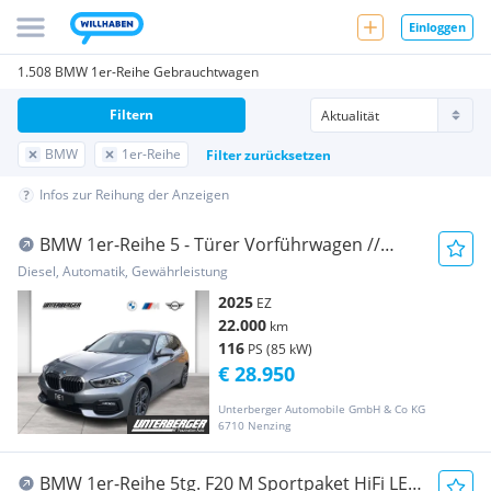
Einloggen
1.508 BMW 1er-Reihe Gebrauchtwagen
Filtern
BMW
1er-Reihe
Filter zurücksetzen
Infos zur Reihung der Anzeigen
BMW 1er-Reihe 5 - Türer Vorführwagen //
Sport Line ...
Diesel, Automatik, Gewährleistung
2025
EZ
22.000
km
116
PS (85 kW)
€ 28.950
Unterberger Automobile GmbH & Co KG
6710 Nenzing
BMW 1er-Reihe 5tg. F20 M Sportpaket HiFi LED