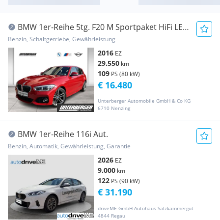
BMW 1er-Reihe 5tg. F20 M Sportpaket HiFi LED
RFK US...
Benzin, Schaltgetriebe, Gewährleistung
2016
EZ
29.550
km
109
PS (80 kW)
€ 16.480
Unterberger Automobile GmbH & Co KG
6710 Nenzing
BMW 1er-Reihe 116i Aut.
Benzin, Automatik, Gewährleistung, Garantie
2026
EZ
9.000
km
122
PS (90 kW)
€ 31.190
driveME GmbH Autohaus Salzkammergut
4844 Regau