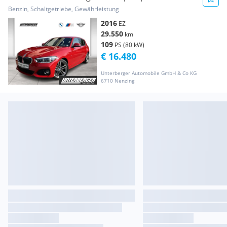
RFK US...
Benzin, Schaltgetriebe, Gewährleistung
2016
EZ
29.550
km
109
PS (80 kW)
€ 16.480
Unterberger Automobile GmbH & Co KG
6710 Nenzing