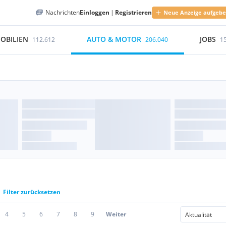
Nachrichten
Einloggen
|
Registrieren
Neue Anzeige aufgeb
OBILIEN
AUTO & MOTOR
JOBS
112.612
206.040
1
Filter zurücksetzen
4
5
6
7
8
9
Weiter