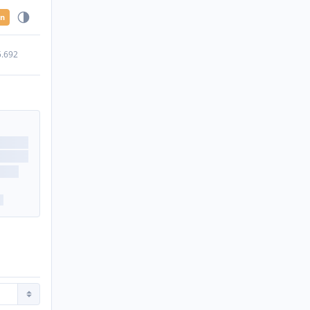
en
5.692