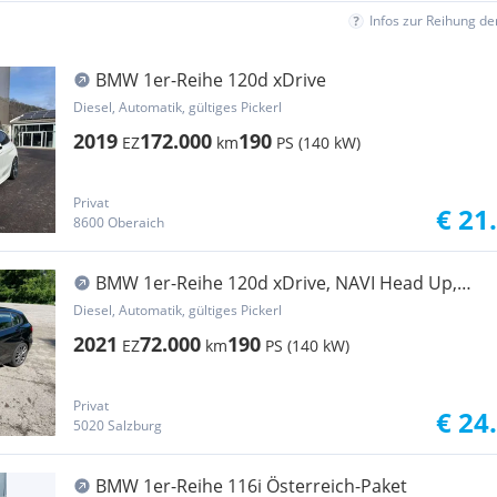
Infos zur Reihung d
BMW 1er-Reihe 120d xDrive
Diesel, Automatik, gültiges Pickerl
2019
172.000
190
EZ
km
PS (140 kW)
Privat
€ 21
8600 Oberaich
BMW 1er-Reihe 120d xDrive, NAVI Head Up,
PDC
Diesel, Automatik, gültiges Pickerl
2021
72.000
190
EZ
km
PS (140 kW)
Privat
€ 24
5020 Salzburg
BMW 1er-Reihe 116i Österreich-Paket