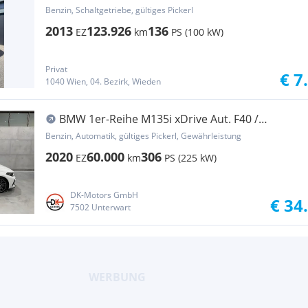
Benzin, Schaltgetriebe, gültiges Pickerl
2013
123.926
136
EZ
km
PS (100 kW)
Privat
€ 7
1040 Wien, 04. Bezirk, Wieden
BMW 1er-Reihe M135i xDrive Aut. F40 /
Performance / HeadUp / ...
Benzin, Automatik, gültiges Pickerl, Gewährleistung
2020
60.000
306
EZ
km
PS (225 kW)
DK-Motors GmbH
€ 34
7502 Unterwart