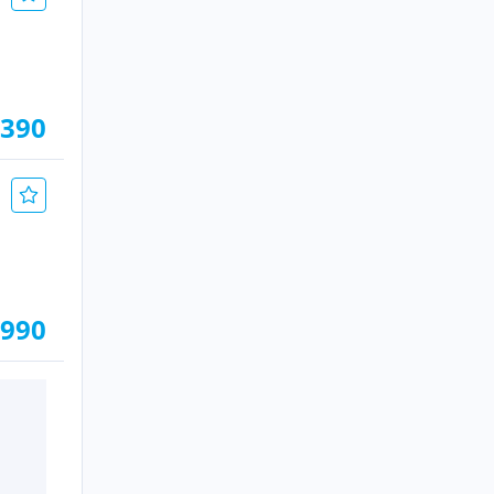
.390
.990