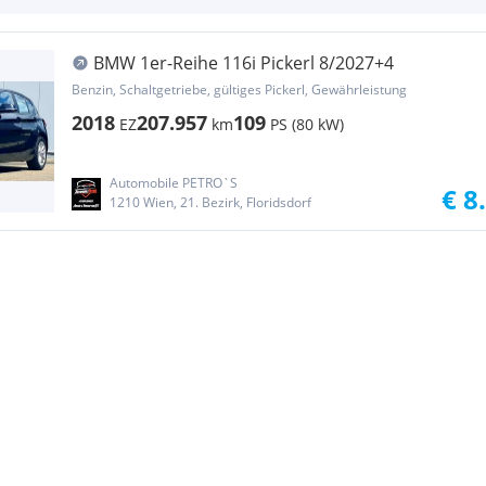
BMW 1er-Reihe 116i Pickerl 8/2027+4
Benzin, Schaltgetriebe, gültiges Pickerl, Gewährleistung
2018
207.957
109
EZ
km
PS (80 kW)
Automobile PETRO`S
€ 8
1210 Wien, 21. Bezirk, Floridsdorf