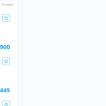
er Anzeigen
.900
.449