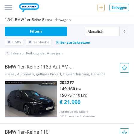
Einloggen
1.541 BMW 1er-Reihe Gebrauchtwagen
Filtern
BMW
1er-Reihe
Filter zurücksetzen
Infos zur Reihung der Anzeigen
BMW 1er-Reihe 118d Aut.*M-
Sportpaket*1.BESITZ*
Diesel, Automatik, gültiges Pickerl, Gewährleistung, Garantie
2022
EZ
149.160
km
150
PS (110 kW)
€ 21.990
Autohaus HG GmbH
5112 Lamprechtshausen
BMW 1er-Reihe 116i