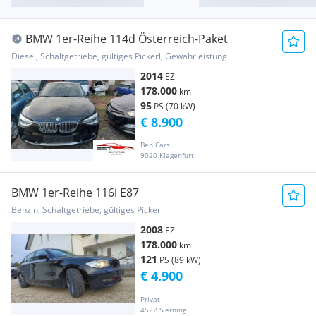
BMW 1er-Reihe 114d Österreich-Paket
Diesel, Schaltgetriebe, gültiges Pickerl, Gewährleistung
2014
EZ
178.000
km
95
PS (70 kW)
€ 8.900
Ben Cars
9020 Klagenfurt
BMW 1er-Reihe 116i E87
Benzin, Schaltgetriebe, gültiges Pickerl
2008
EZ
178.000
km
121
PS (89 kW)
€ 4.900
Privat
4522 Sierning