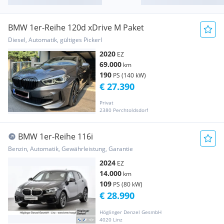
BMW 1er-Reihe 120d xDrive M Paket
Diesel, Automatik, gültiges Pickerl
2020
EZ
69.000
km
190
PS (140 kW)
€ 27.390
Privat
2380 Perchtoldsdorf
BMW 1er-Reihe 116i
Benzin, Automatik, Gewährleistung, Garantie
2024
EZ
14.000
km
109
PS (80 kW)
€ 28.990
Höglinger Denzel GesmbH
4020 Linz