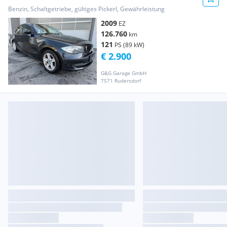
Benzin, Schaltgetriebe, gültiges Pickerl, Gewährleistung
2009
EZ
126.760
km
121
PS (89 kW)
€ 2.900
G&G Garage GmbH
7571 Rudersdorf