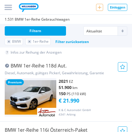
Einloggen
1.531 BMW 1er-Reihe Gebrauchtwagen
Filtern
BMW
1er-Reihe
Filter zurücksetzen
Infos zur Reihung der Anzeigen
BMW 1er-Reihe 118d Aut.
Diesel, Automatik, gültiges Pickerl, Gewährleistung, Garantie
2021
EZ
Premium
51.900
km
150
PS (110 kW)
€ 21.990
K & C Automobil GmbH
4341 Arbing
BMW 1er-Reihe 116i Österreich-Paket