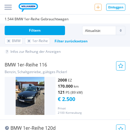
Einloggen
1.544 BMW 1er-Reihe Gebrauchtwagen
Filtern
BMW
1er-Reihe
Filter zurücksetzen
Infos zur Reihung der Anzeigen
BMW 1er-Reihe 116
Benzin, Schaltgetriebe, gültiges Pickerl
2008
EZ
170.000
km
121
PS (89 kW)
€ 2.500
Privat
2100 Korneuburg
BMW 1er-Reihe 120d