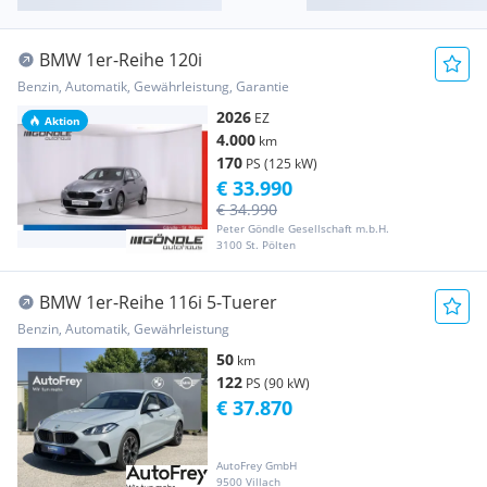
BMW 1er-Reihe 120i
Benzin, Automatik, Gewährleistung, Garantie
2026
EZ
Aktion
4.000
km
170
PS (125 kW)
€ 33.990
€ 34.990
Peter Göndle Gesellschaft m.b.H.
3100 St. Pölten
BMW 1er-Reihe 116i 5-Tuerer
Benzin, Automatik, Gewährleistung
50
km
122
PS (90 kW)
€ 37.870
AutoFrey GmbH
9500 Villach