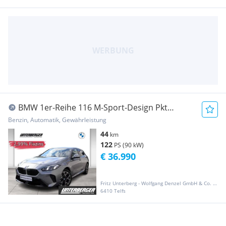
BMW 1er-Reihe 116 M-Sport-Design Pkt
abzüglich Fin Bonus ? 1....
Benzin, Automatik, Gewährleistung
44
km
122
PS (90 kW)
€ 36.990
Fritz Unterberg - Wolfgang Denzel GmbH & Co. KG
6410 Telfs