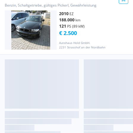
Benzin, Schaltgetriebe, gültiges Pickerl, Gewährleistung
2010
EZ
188.000
km
121
PS (89 kW)
€ 2.500
Autohaus Hold GmbH.
2231 Strasshof an der Nordbahn