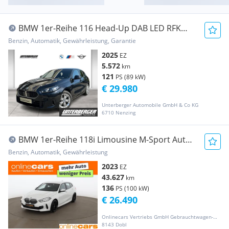
BMW 1er-Reihe 116 Head-Up DAB LED RFK
Komfortzg. Klimaaut.
Benzin, Automatik, Gewährleistung, Garantie
2025
EZ
5.572
km
121
PS (89 kW)
€ 29.980
Unterberger Automobile GmbH & Co KG
6710 Nenzing
BMW 1er-Reihe 118i Limousine M-Sport Aut
LED AHK NAVI SITZHZG
Benzin, Automatik, Gewährleistung
2023
EZ
43.627
km
136
PS (100 kW)
€ 26.490
Onlinecars Vertriebs GmbH Gebrauchtwagen-Outlet  Werkstätte  Spenglerei  Lackiererei
8143 Dobl