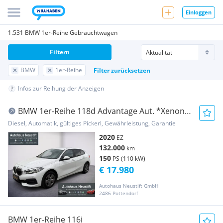
Einloggen
1.531 BMW 1er-Reihe Gebrauchtwagen
Filtern
BMW
1er-Reihe
Filter zurücksetzen
Infos zur Reihung der Anzeigen
BMW 1er-Reihe 118d Advantage Aut. *Xenon*
Assist.*
Diesel, Automatik, gültiges Pickerl, Gewährleistung, Garantie
2020
EZ
132.000
km
150
PS (110 kW)
€ 17.980
Autohaus Neustift GmbH
2486 Pottendorf
BMW 1er-Reihe 116i