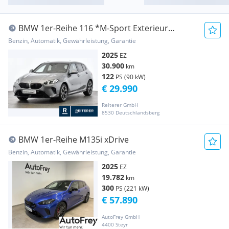
BMW 1er-Reihe 116 *M-Sport Exterieur
*Driving Assistant Plus
Benzin, Automatik, Gewährleistung, Garantie
2025
EZ
30.900
km
122
PS (90 kW)
€ 29.990
Reiterer GmbH
8530 Deutschlandsberg
BMW 1er-Reihe M135i xDrive
Benzin, Automatik, Gewährleistung, Garantie
2025
EZ
19.782
km
300
PS (221 kW)
€ 57.890
AutoFrey GmbH
4400 Steyr