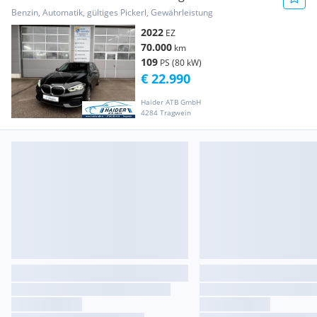
Benzin, Automatik, gültiges Pickerl, Gewährleistung
2022
EZ
70.000
km
109
PS (80 kW)
€ 22.990
Haider ATB GmbH
4284 Tragwein