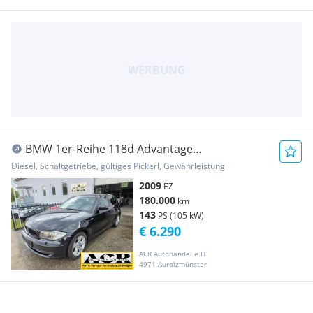
BMW 1er-Reihe 118d Advantage
*Xenon*Navi*Sitzheizung*
Diesel, Schaltgetriebe, gültiges Pickerl, Gewährleistung
2009
EZ
180.000
km
143
PS (105 kW)
€ 6.290
ACR Autohandel e.U.
4971 Aurolzmünster