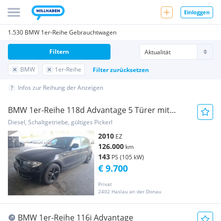
Einloggen
1.530 BMW 1er-Reihe Gebrauchtwagen
Filtern
BMW
1er-Reihe
Filter zurücksetzen
Infos zur Reihung der Anzeigen
BMW 1er-Reihe 118d Advantage 5 Türer mit
Schiebedach
Diesel, Schaltgetriebe, gültiges Pickerl
2010
EZ
126.000
km
143
PS (105 kW)
€ 9.700
Privat
2402 Haslau an der Donau
BMW 1er-Reihe 116i Advantage