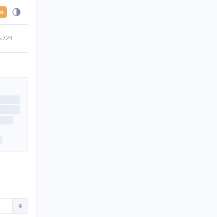
en
5.724