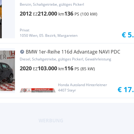
Pickerl NEU!TOPANGEBOT
Benzin, Schaltgetriebe, gültiges Pickerl
2012
212.000
136
EZ
km
PS (100 kW)
Privat
€ 5
1050 Wien, 05. Bezirk, Margareten
BMW 1er-Reihe 116d Advantage NAVI PDC
Diesel, Schaltgetriebe, gültiges Pickerl, Gewährleistung
2020
103.000
116
EZ
km
PS (85 kW)
Honda Autoland Hinterleitner
€ 17
4407 Steyr