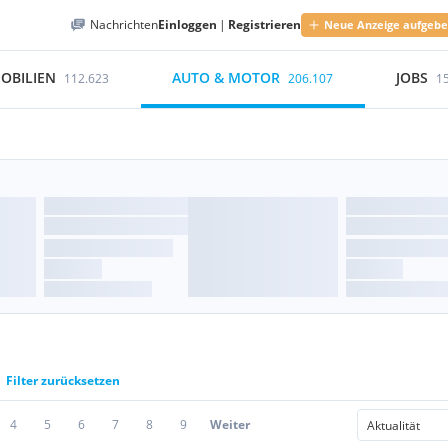
Nachrichten
Einloggen
|
Registrieren
Neue Anzeige aufgeb
OBILIEN
AUTO & MOTOR
JOBS
112.623
206.107
1
Filter zurücksetzen
4
5
6
7
8
9
Weiter