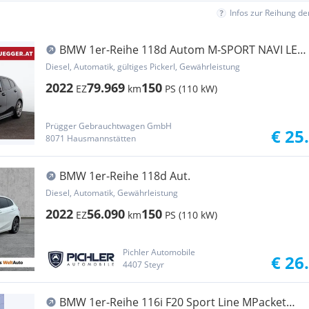
Infos zur Reihung d
BMW 1er-Reihe 118d Autom M-SPORT NAVI LED
18ZOLL ASSISTENZ
Diesel, Automatik, gültiges Pickerl, Gewährleistung
2022
79.969
150
EZ
km
PS (110 kW)
Prügger Gebrauchtwagen GmbH
€ 25
8071 Hausmannstätten
BMW 1er-Reihe 118d Aut.
Diesel, Automatik, Gewährleistung
2022
56.090
150
EZ
km
PS (110 kW)
Pichler Automobile
€ 26
4407 Steyr
BMW 1er-Reihe 116i F20 Sport Line MPacket