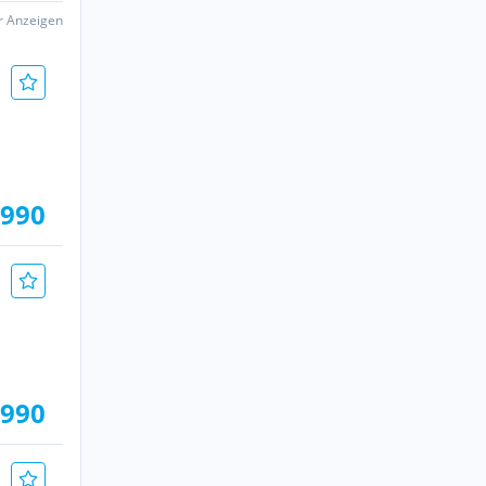
er Anzeigen
.990
.990