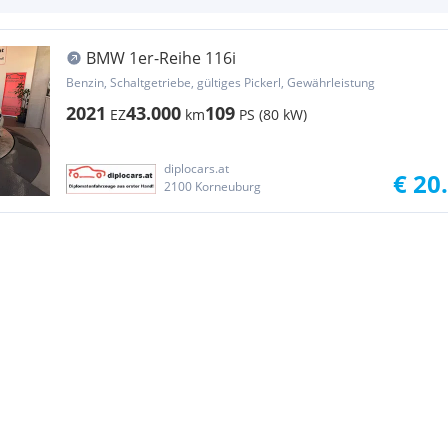
BMW 1er-Reihe 116i
Benzin, Schaltgetriebe, gültiges Pickerl, Gewährleistung
2021
43.000
109
EZ
km
PS (80 kW)
diplocars.at
€ 20
2100 Korneuburg