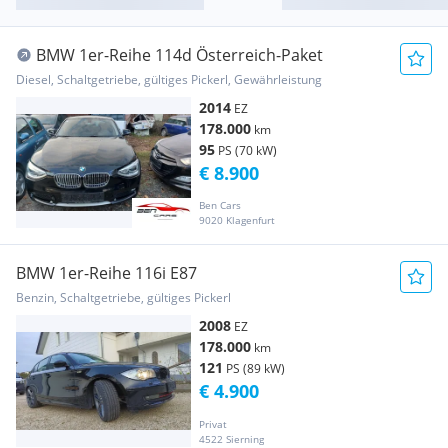
BMW 1er-Reihe 114d Österreich-Paket
Diesel, Schaltgetriebe, gültiges Pickerl, Gewährleistung
2014
EZ
178.000
km
95
PS (70 kW)
€ 8.900
Ben Cars
9020 Klagenfurt
BMW 1er-Reihe 116i E87
Benzin, Schaltgetriebe, gültiges Pickerl
2008
EZ
178.000
km
121
PS (89 kW)
€ 4.900
Privat
4522 Sierning