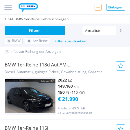
Einloggen
1.541 BMW 1er-Reihe Gebrauchtwagen
Filtern
BMW
1er-Reihe
Filter zurücksetzen
Infos zur Reihung der Anzeigen
BMW 1er-Reihe 118d Aut.*M-
Sportpaket*1.BESITZ*
Diesel, Automatik, gültiges Pickerl, Gewährleistung, Garantie
2022
EZ
149.160
km
150
PS (110 kW)
€ 21.990
Autohaus HG GmbH
5112 Lamprechtshausen
BMW 1er-Reihe 116i