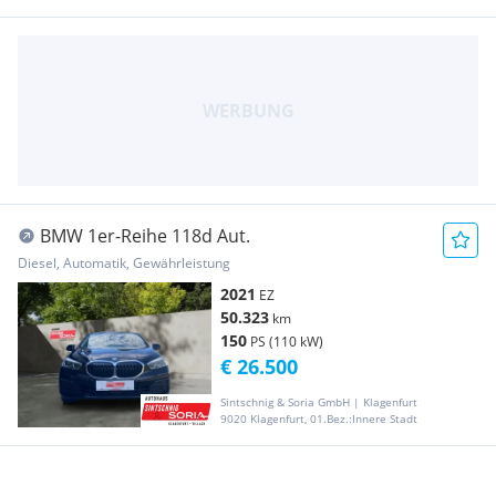
BMW 1er-Reihe 118d Aut.
Diesel, Automatik, Gewährleistung
2021
EZ
50.323
km
150
PS (110 kW)
€ 26.500
Sintschnig & Soria GmbH | Klagenfurt
9020 Klagenfurt, 01.Bez.:Innere Stadt