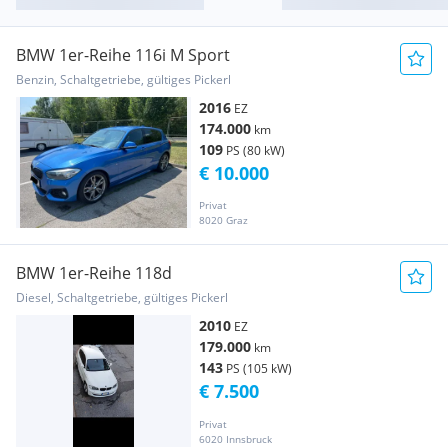
BMW 1er-Reihe 116i M Sport
Benzin, Schaltgetriebe, gültiges Pickerl
2016
EZ
174.000
km
109
PS (80 kW)
€ 10.000
Privat
8020 Graz
BMW 1er-Reihe 118d
Diesel, Schaltgetriebe, gültiges Pickerl
2010
EZ
179.000
km
143
PS (105 kW)
€ 7.500
Privat
6020 Innsbruck