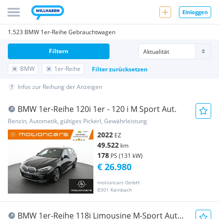
Einloggen
1.523 BMW 1er-Reihe Gebrauchtwagen
Filtern
BMW
1er-Reihe
Filter zurücksetzen
Infos zur Reihung der Anzeigen
BMW 1er-Reihe 120i 1er - 120 i M Sport Aut.
Benzin, Automatik, gültiges Pickerl, Gewährleistung
2022
EZ
49.522
km
178
PS (131 kW)
€ 26.980
motioncars GmbH
8301 Kainbach
BMW 1er-Reihe 118i Limousine M-Sport Aut