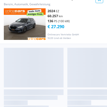
LED SKY HEAD-UP RADAR
Benzin, Automatik, Gewährleistung
2024
EZ
60.257
km
136
PS (100 kW)
€ 27.290
Onlinecars Vertriebs GmbH
9220 Lind ob Velden