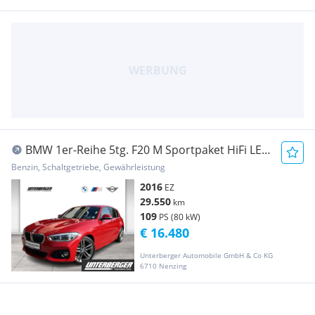
BMW 1er-Reihe 5tg. F20 M Sportpaket HiFi LED
RFK US...
Benzin, Schaltgetriebe, Gewährleistung
2016
EZ
29.550
km
109
PS (80 kW)
€ 16.480
Unterberger Automobile GmbH & Co KG
6710 Nenzing