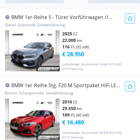
BMW 1er-Reihe 5 - Türer Vorführwagen //
Sport Line ...
Diesel, Automatik, Gewährleistung
2025
EZ
22.000
km
116
PS (85 kW)
€ 28.950
Unterberger Automobile GmbH & Co KG
6710 Nenzing
BMW 1er-Reihe 5tg. F20 M Sportpaket HiFi LED
RFK US...
Benzin, Schaltgetriebe, Gewährleistung
2016
EZ
29.550
km
109
PS (80 kW)
€ 16.480
Unterberger Automobile GmbH & Co KG
6710 Nenzing