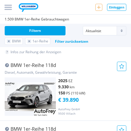
Einloggen
1.509 BMW 1er-Reihe Gebrauchtwagen
Filtern
BMW
1er-Reihe
Filter zurücksetzen
Infos zur Reihung der Anzeigen
BMW 1er-Reihe 118d
Diesel, Automatik, Gewährleistung, Garantie
2025
EZ
9.330
km
150
PS (110 kW)
€ 39.890
AutoFrey GmbH
9500 Villach
BMW 1er-Reihe 118d