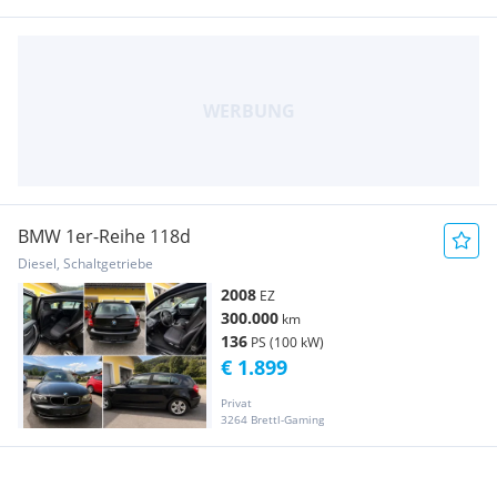
BMW 1er-Reihe 118d
Diesel, Schaltgetriebe
2008
EZ
300.000
km
136
PS (100 kW)
€ 1.899
Privat
3264 Brettl-Gaming