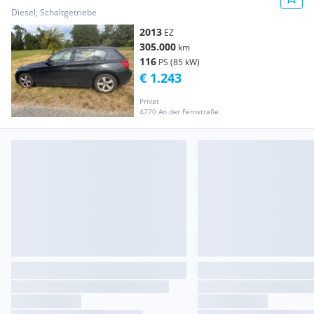
Diesel, Schaltgetriebe
2013
EZ
305.000
km
116
PS (85 kW)
€ 1.243
Privat
4770 An der Fernstraße