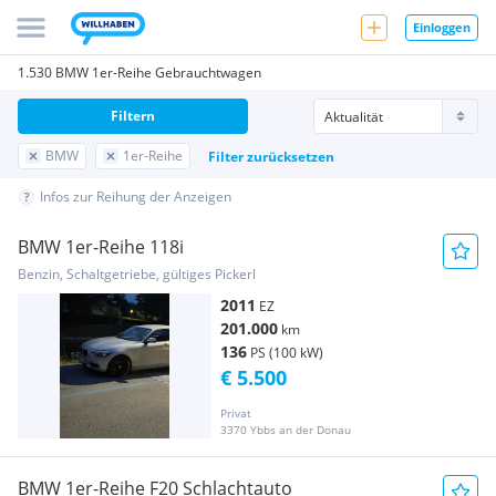
Einloggen
1.530 BMW 1er-Reihe Gebrauchtwagen
Filtern
BMW
1er-Reihe
Filter zurücksetzen
Infos zur Reihung der Anzeigen
BMW 1er-Reihe 118i
Benzin, Schaltgetriebe, gültiges Pickerl
2011
EZ
201.000
km
136
PS (100 kW)
€ 5.500
Privat
3370 Ybbs an der Donau
BMW 1er-Reihe F20 Schlachtauto