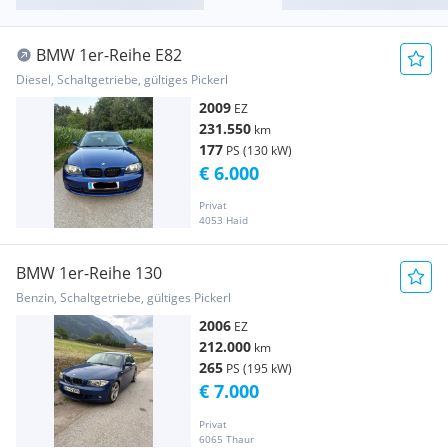
BMW 1er-Reihe E82
Diesel, Schaltgetriebe, gültiges Pickerl
2009
EZ
231.550
km
177
PS (130 kW)
€ 6.000
Privat
4053 Haid
BMW 1er-Reihe 130
Benzin, Schaltgetriebe, gültiges Pickerl
2006
EZ
212.000
km
265
PS (195 kW)
€ 7.000
Privat
6065 Thaur