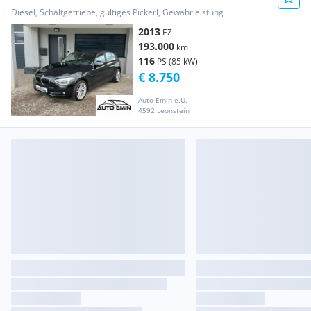
Diesel, Schaltgetriebe, gültiges Pickerl, Gewährleistung
2013
EZ
193.000
km
116
PS (85 kW)
€ 8.750
Auto Emin e.U.
4592 Leonstein