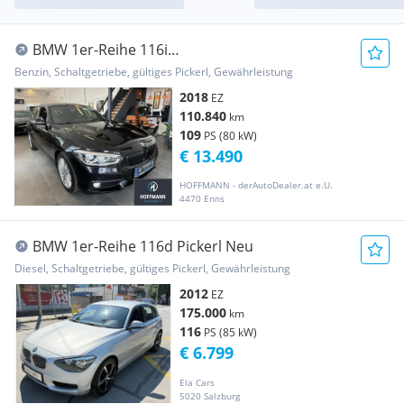
BMW 1er-Reihe 116i
Advantage,LED/Navi/17"Alu/Alpine Soundsystem
Benzin, Schaltgetriebe, gültiges Pickerl, Gewährleistung
2018
EZ
110.840
km
109
PS (80 kW)
€ 13.490
HOFFMANN - derAutoDealer.at e.U.
4470 Enns
BMW 1er-Reihe 116d Pickerl Neu
Diesel, Schaltgetriebe, gültiges Pickerl, Gewährleistung
2012
EZ
175.000
km
116
PS (85 kW)
€ 6.799
Ela Cars
5020 Salzburg