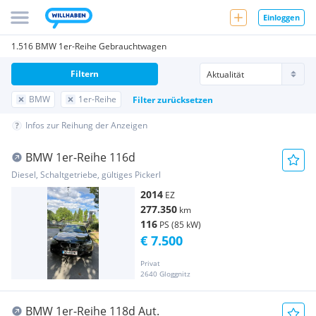
Einloggen
1.516 BMW 1er-Reihe Gebrauchtwagen
Filtern
BMW
1er-Reihe
Filter zurücksetzen
Infos zur Reihung der Anzeigen
BMW 1er-Reihe 116d
Diesel, Schaltgetriebe, gültiges Pickerl
2014
EZ
277.350
km
116
PS (85 kW)
€ 7.500
Privat
2640 Gloggnitz
BMW 1er-Reihe 118d Aut.