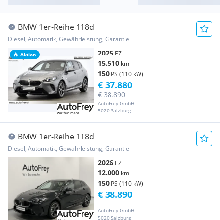
BMW 1er-Reihe 118d
Diesel, Automatik, Gewährleistung, Garantie
2025
EZ
Aktion
15.510
km
150
PS (110 kW)
€ 37.880
€ 38.890
AutoFrey GmbH
5020 Salzburg
BMW 1er-Reihe 118d
Diesel, Automatik, Gewährleistung, Garantie
2026
EZ
12.000
km
150
PS (110 kW)
€ 38.890
AutoFrey GmbH
5020 Salzburg