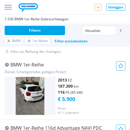
Einloggen
1.536 BMW 1er-Reihe Gebrauchtwagen
Filtern
BMW
1er-Reihe
Filter zurücksetzen
Infos zur Reihung der Anzeigen
BMW 1er-Reihe
Diesel, Schaltgetriebe, gültiges Pickerl
2013
EZ
187.300
km
116
PS (85 kW)
€ 5.900
Privat
8111 Judendorf
BMW 1er-Reihe 116d Advantage NAVI PDC