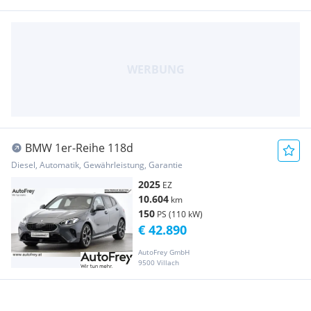
BMW 1er-Reihe 118d
Diesel, Automatik, Gewährleistung, Garantie
2025
EZ
10.604
km
150
PS (110 kW)
€ 42.890
AutoFrey GmbH
9500 Villach