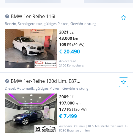
BMW 1er-Reihe 116i
Benzin, Schaltgetriebe, gültiges Pickerl, Gewährleistung
2021
EZ
43.000
km
109
PS (80 kW)
€ 20.490
diplocars.at
2100 Korneuburg
BMW 1er-Reihe 120d Lim. E87
*AUTOMATIK*SCHIEBEDACH*NEUES-PICK...
Diesel, Automatik, gültiges Pickerl, Gewährleistung
2009
EZ
197.000
km
177
PS (130 kW)
€ 7.499
Autopark Braunau | KFZ- Meisterbetrieb und Handel
5280 Braunau am Inn