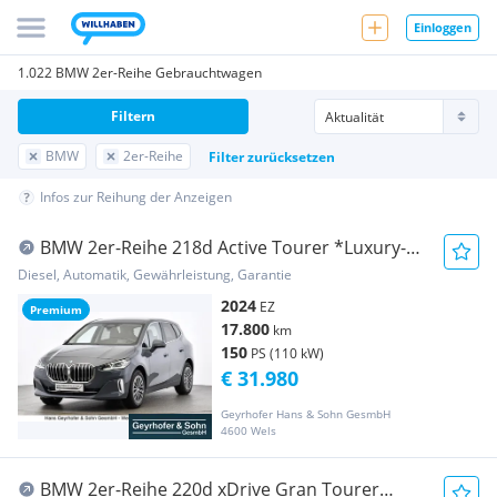
Einloggen
1.022 BMW 2er-Reihe Gebrauchtwagen
Filtern
BMW
2er-Reihe
Filter zurücksetzen
Infos zur Reihung der Anzeigen
BMW 2er-Reihe 218d Active Tourer *Luxury-
Line/Head-Up/360°/Le...
Diesel, Automatik, Gewährleistung, Garantie
2024
EZ
Premium
17.800
km
150
PS (110 kW)
€ 31.980
Geyrhofer Hans & Sohn GesmbH
4600 Wels
BMW 2er-Reihe 220d xDrive Gran Tourer