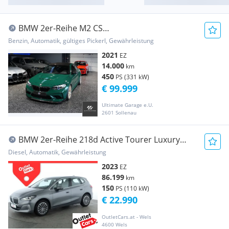
BMW 2er-Reihe M2 CS
*KERAMIK*AKRAPOVIC*EVENTURI*KW
Benzin, Automatik, gültiges Pickerl, Gewährleistung
V3*TYPISIE...
2021
EZ
14.000
km
450
PS (331 kW)
€ 99.999
Ultimate Garage e.U.
2601 Sollenau
BMW 2er-Reihe 218d Active Tourer Luxury
Line LENKRADHZG+RFK
Diesel, Automatik, Gewährleistung
2023
EZ
86.199
km
150
PS (110 kW)
€ 22.990
OutletCars.at - Wels
4600 Wels