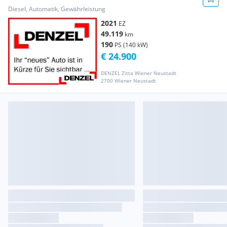
Sport Line Aut.
Diesel, Automatik, Gewährleistung
2021
EZ
49.119
km
190
PS (140 kW)
€ 24.900
DENZEL Zitta Wiener Neustadt
2700 Wiener Neustadt