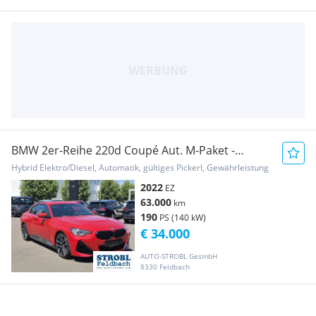
BMW 2er-Reihe 220d Coupé Aut. M-Paket -
TOPAUSSTATTUNG
Hybrid Elektro/Diesel, Automatik, gültiges Pickerl, Gewährleistung
2022
EZ
63.000
km
190
PS (140 kW)
€ 34.000
AUTO-STROBL GesmbH
8330 Feldbach