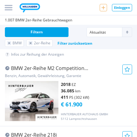
Einloggen
1.007 BMW 2er-Reihe Gebrauchtwagen
Filtern
BMW
2er-Reihe
Filter zurücksetzen
Infos zur Reihung der Anzeigen
BMW 2er-Reihe M2 Competition
*REMUS*CARBON*PANO*MEMORY*LED*
Benzin, Automatik, Gewährleistung, Garantie
2018
EZ
36.085
km
411
PS (302 kW)
€ 61.900
HINTERBAUER AUTOHAUS GMBH
5112 Lamprechtshausen
BMW 2er-Reihe 218i