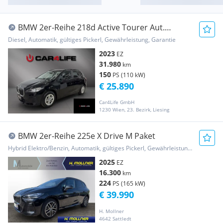
BMW 2er-Reihe 218d Active Tourer Aut.
*Kamera*Assistent*Elekt...
Diesel, Automatik, gültiges Pickerl, Gewährleistung, Garantie
2023
EZ
31.980
km
150
PS (110 kW)
€ 25.890
Car4Life GmbH
1230 Wien, 23. Bezirk, Liesing
BMW 2er-Reihe 225e X Drive M Paket
Hybrid Elektro/Benzin, Automatik, gültiges Pickerl, Gewährleistung, Garantie
2025
EZ
16.300
km
224
PS (165 kW)
€ 39.990
H. Mollner
4642 Sattledt