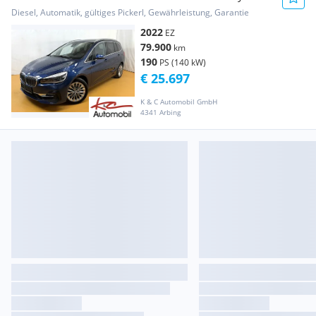
Aut.
Diesel, Automatik, gültiges Pickerl, Gewährleistung, Garantie
2022
EZ
79.900
km
190
PS (140 kW)
€ 25.697
K & C Automobil GmbH
4341 Arbing