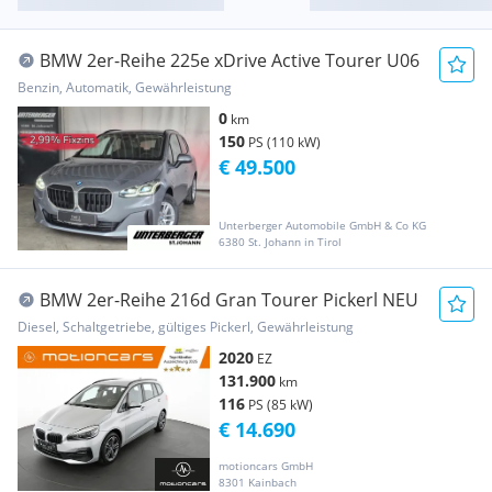
BMW 2er-Reihe 225e xDrive Active Tourer U06
Benzin, Automatik, Gewährleistung
0
km
150
PS (110 kW)
€ 49.500
Unterberger Automobile GmbH & Co KG
6380 St. Johann in Tirol
BMW 2er-Reihe 216d Gran Tourer Pickerl NEU
Diesel, Schaltgetriebe, gültiges Pickerl, Gewährleistung
2020
EZ
131.900
km
116
PS (85 kW)
€ 14.690
motioncars GmbH
8301 Kainbach