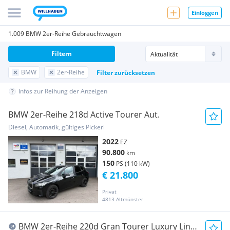
Einloggen
1.009 BMW 2er-Reihe Gebrauchtwagen
Filtern
BMW
2er-Reihe
Filter zurücksetzen
Infos zur Reihung der Anzeigen
BMW 2er-Reihe 218d Active Tourer Aut.
Diesel, Automatik, gültiges Pickerl
2022
EZ
90.800
km
150
PS (110 kW)
€ 21.800
Privat
4813 Altmünster
BMW 2er-Reihe 220d Gran Tourer Luxury Line